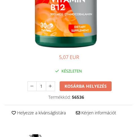
Izomrendszer
Egyéb
Jólét & Hosszú élet
Kiegészítők
Keringési rendszer
Shakerek
Koleszterin
Flakonok
Sporttáskák
Könnyű emésztés
Fehérjeszeletek
Memória
Egyéb rudak
5,07 EUR
Menopauza
Migrén
KÉSZLETEN
Máj- és epe
Májvédő
KOSÁRBA HELYEZÉS
Méregtelenítés
Termékkód:
56536
Okulárok
Helyezze a kívánságlistára
Kérjen információt
Pajzsmirigy
Pattanások
Potencia