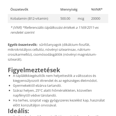
Összetevők
Mennyiség
%VNR*
Kobalamin (B12-vitamin)
500.00
mcg
20000
* (VNR) *Referenciális táplálkozási értékek a 1169/2011-es
rendelet szerint
Egyéb összetevők:
sűrítőanyagok (dikálcium-foszfát,
mikrokristályos cellulóz, növényi sztearinsav, nátrium-
croszkarmellóz), csomósodásgátlók (növényi magnézium-
sztearát).
Figyelmeztetések
A táplálékkiegészítők nem helyettesítik a változatos és
kiegyensúlyozott étrendet és az egészséges életmódot.
Gyermekektől elzárva tartandó.
Száraz helyen, 25°C alatti hőmérsékleten, közvetlen
napfénytől védve tárolandó.
Ha terhes, szoptat vagy gyógyszeres kezelést kap, használat
előtt konzultáljon orvosával.
Ideális: