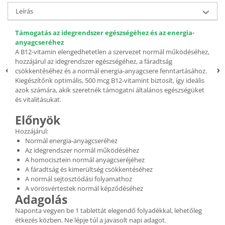
Leírás
Támogatás az idegrendszer egészségéhez és az energia-
anyagcseréhez
A B12-vitamin elengedhetetlen a szervezet normál működéséhez,
hozzájárul az idegrendszer egészségéhez, a fáradtság
csökkentéséhez és a normál energia-anyagcsere fenntartásához.
Kiegészítőnk optimális, 500 mcg B12-vitamint biztosít, így ideális
azok számára, akik szeretnék támogatni általános egészségüket
és vitalitásukat.
Előnyök
Hozzájárul:
Normál energia-anyagcseréhez
Az idegrendszer normál működéséhez
A homocisztein normál anyagcseréjéhez
A fáradtság és kimerültség csökkentéséhez
A normál sejtosztódási folyamathoz
A vörösvértestek normál képződéséhez
Adagolás
Naponta vegyen be 1 tablettát elegendő folyadékkal, lehetőleg
étkezés közben. Ne lépje túl a javasolt napi adagot.