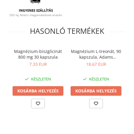
Prosztata
INGYENES SZÁLLÍTÁS
Stressz
200 lej feletti megrendelések esetén
Szívbetegségek
HASONLÓ TERMÉKEK
Termékenység
Vesék
Magnézium-biszglicinát
Magnézium L-treonát, 90
M
Vizelés
800 mg 30 kapszula
kapszula, Adams
Vérszegénység
Supplements
7,33 EUR
18,67 EUR
Ízületi problémák
KÉSZLETEN
KÉSZLETEN
Öregedésgátlás, szépség
KOSÁRBA HELYEZÉS
KOSÁRBA HELYEZÉS