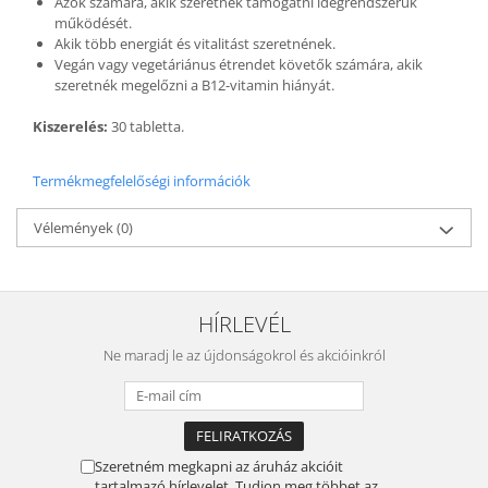
Azok számára, akik szeretnék támogatni idegrendszerük
működését.
Akik több energiát és vitalitást szeretnének.
Vegán vagy vegetáriánus étrendet követők számára, akik
szeretnék megelőzni a B12-vitamin hiányát.
Kiszerelés:
30 tabletta.
Termékmegfelelőségi információk
Vélemények
(0)
HÍRLEVÉL
Ne maradj le az újdonságokrol és akcióinkról
Szeretném megkapni az áruház akcióit
tartalmazó hírlevelet. Tudjon meg többet az