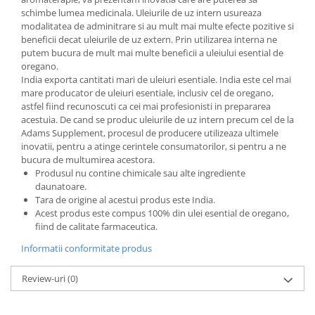
schimbe lumea medicinala. Uleiurile de uz intern usureaza
modalitatea de adminitrare si au mult mai multe efecte pozitive si
beneficii decat uleiurile de uz extern. Prin utilizarea interna ne
putem bucura de mult mai multe beneficii a uleiului esential de
oregano.
India exporta cantitati mari de uleiuri esentiale. India este cel mai
mare producator de uleiuri esentiale, inclusiv cel de oregano,
astfel fiind recunoscuti ca cei mai profesionisti in prepararea
acestuia. De cand se produc uleiurile de uz intern precum cel de la
Adams Supplement, procesul de producere utilizeaza ultimele
inovatii, pentru a atinge cerintele consumatorilor, si pentru a ne
bucura de multumirea acestora.
Produsul nu contine chimicale sau alte ingrediente
daunatoare.
Tara de origine al acestui produs este India.
Acest produs este compus 100% din ulei esential de oregano,
fiind de calitate farmaceutica.
Informatii conformitate produs
Review-uri
(0)