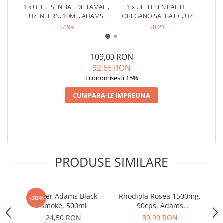
1 x ULEI ESENTIAL DE TAMAIE,
1 x ULEI ESENTIAL DE
1 x
UZ INTERN, 10ML, ADAMS
OREGANO SALBATIC, UZ
TR
SUPPLEMENTS
INTERN, 10ML, ADAMS
AD
37,99
28,21
SUPPLEMENTS
109,00 RON
92,65 RON
Economisesti 15%
CUMPARA-LE IMPREUNA
PRODUSE SIMILARE
Shaker Adams Black
Rhodiola Rosea 1500mg,
Pr
-20%
Smoke, 500ml
90cps, Adams
Supplements
24,50 RON
89,90 RON