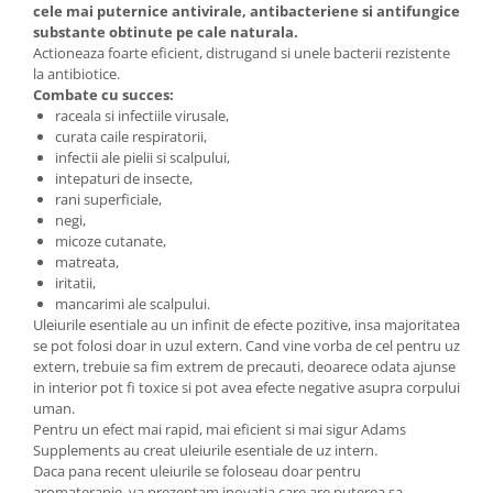
cele mai puternice antivirale, antibacteriene si antifungice
substante obtinute pe cale naturala.
Actioneaza foarte eficient, distrugand si unele bacterii rezistente
la antibiotice.
Combate cu succes:
raceala si infectiile virusale,
curata caile respiratorii,
infectii ale pielii si scalpului,
intepaturi de insecte,
rani superficiale,
negi,
micoze cutanate,
matreata,
iritatii,
mancarimi ale scalpului.
Uleiurile esentiale au un infinit de efecte pozitive, insa majoritatea
se pot folosi doar in uzul extern. Cand vine vorba de cel pentru uz
extern, trebuie sa fim extrem de precauti, deoarece odata ajunse
in interior pot fi toxice si pot avea efecte negative asupra corpului
uman.
Pentru un efect mai rapid, mai eficient si mai sigur Adams
Supplements au creat uleiurile esentiale de uz intern.
Daca pana recent uleiurile se foloseau doar pentru
aromaterapie, va prezentam inovatia care are puterea sa