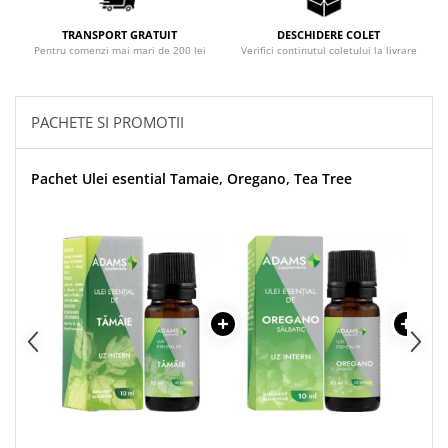
Sistemul circulator
TRANSPORT GRATUIT
DESCHIDERE COLET
Sistemul muscular
Pentru comenzi mai mari de 200 lei
Verifici continutul coletului la livrare
Sistemul nervos
Sistemul osos
PACHETE SI PROMOTII
Somn
Stres
Pachet Ulei esential Tamaie, Oregano, Tea Tree
Tiroida
Tulburari hormonale
Urinare