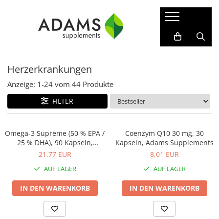
Sport & Fitness
Nahrungsergänzungsmittel
Kollagen
Erkrankungen
Proteine
Abnehmen
Instant-Kollagenpulver
Protect-Sortiment
Herzerkrankungen
Gainer
Für ihn
Kollagen-Kapseln
Akne
Vegane Proteine
Für Sie
Anti-Aging, Schönheit
Anzeige:
1-
24
vom
44
Produkte
WPC - Molkenproteinkonzentrat
Kräuterextrakte
Anämie
FILTER
WPI - Molkenprotein-Isolat
Liposomale
Cholesterin
Nahrungsergänzungsmittel für
Nahrungsergänzungsmittel
Sportler
Diabetes
Omega-3 Supreme (50 % EPA /
Coenzym Q10 30 mg, 30
Vitamine und Mineralstoffe
25 % DHA), 90 Kapseln,
Kapseln, Adams Supplements
Isotonische Getränke
Entgiftung
Adams Supplements
Ätherische Öle
21,77 EUR
8,01 EUR
Kreatin
Fruchtbarkeit
Fatburner
AUF LAGER
AUF LAGER
Gelenkbeschwerden
Vor dem Training
IN DEN WARENKORB
IN DEN WARENKORB
Grippe und Erkältung
Aminosäuren
Haare, Haut und Nägel
BCAA