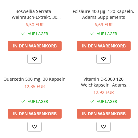
Prostata
Boswellia Serrata -
Folsäure 400 µg, 120 Kapseln,
Schilddrüse
Weihrauch-Extrakt, 30
Adams Supplements
Kapseln
Schlaf
6,50 EUR
6,69 EUR
AUF LAGER
AUF LAGER
Speicher
Stress
IN DEN WARENKORB
IN DEN WARENKORB
Urinieren
Verdauung
Wechseljahre
Quercetin 500 mg, 30 Kapseln
Vitamin D-5000 120
Wohlbefinden & Langlebigkeit
Weichkapseln, Adams
12,35 EUR
Supplements
12,92 EUR
AUF LAGER
AUF LAGER
IN DEN WARENKORB
IN DEN WARENKORB