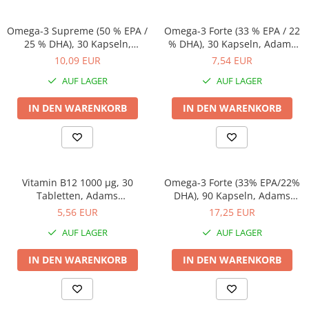
Hepatobiliär
L-Arginin
Herzerkrankungen
Sonstiges
Omega-3 Supreme (50 % EPA /
Omega-3 Forte (33 % EPA / 22
Zubehör
Hormonstörungen
25 % DHA), 30 Kapseln,
% DHA), 30 Kapseln, Adams
Adams Supplements
Supplements
10,09 EUR
7,54 EUR
Shaker
Immunität
Flakons
AUF LAGER
AUF LAGER
Knochensystem
Sporttaschen
Kreislaufsystem
IN DEN WARENKORB
IN DEN WARENKORB
Proteinriegel
Leberschutz
Andere Riegel
Leichte Verdauung
Migräne
Vitamin B12 1000 µg, 30
Omega-3 Forte (33% EPA/22%
Muskelkrämpfe
Tabletten, Adams
DHA), 90 Kapseln, Adams
Supplements
Supplements
5,56 EUR
17,25 EUR
Muskelsystem
AUF LAGER
AUF LAGER
Nervensystem
Nieren
IN DEN WARENKORB
IN DEN WARENKORB
Okulare
Potenz