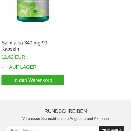
Nieren
Okulare
Potenz
Prostata
Salix alba 340 mg 90
Schilddrüse
Kapseln
Schlaf
12,62 EUR
Speicher
AUF LAGER
Stress
In den Warenkorb
Urinieren
Verdauung
Wechseljahre
RUNDSCHREIBEN
Wohlbefinden & Langlebigkeit
Verpassen Sie nicht unsere Angebote und Aktionen