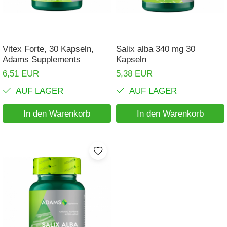
Haare, Haut und Nägel
BCAA
Hepatobiliär
L-Arginin
Herzerkrankungen
Sonstiges
Vitex Forte, 30 Kapseln,
Salix alba 340 mg 30
Hormonstörungen
Adams Supplements
Kapseln
Zubehör
6,51 EUR
5,38 EUR
Immunität
Shaker
AUF LAGER
AUF LAGER
Flakons
Knochensystem
Sporttaschen
Kreislaufsystem
In den Warenkorb
In den Warenkorb
Proteinriegel
Leberschutz
Andere Riegel
Leichte Verdauung
Migräne
Muskelkrämpfe
Muskelsystem
Nervensystem