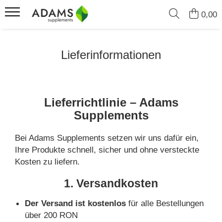
0,00
Sport & Fitness
Nahrungsergänzungsmittel
Kollagen
Erkrankungen
Lieferinformationen
Proteine
Abnehmen
Instant-Kollagenpulver
Protect-Sortiment
Gainer
Für ihn
Kollagen-Kapseln
Akne
Vegane Proteine
Für Sie
Anti-Aging, Schönheit
Lieferrichtlinie – Adams
WPC - Molkenproteinkonzentrat
Kräuterextrakte
Anämie
Supplements
WPI - Molkenprotein-Isolat
Liposomale
Cholesterin
Nahrungsergänzungsmittel
Nahrungsergänzungsmittel
Bei Adams Supplements setzen wir uns dafür ein,
Diabetes
für Sportler
Ihre Produkte schnell, sicher und ohne versteckte
Vitamine und Mineralstoffe
Entgiftung
Isotonische Getränke
Kosten zu liefern.
Ätherische Öle
Kreatin
Fruchtbarkeit
1. Versandkosten
Fatburner
Gelenkbeschwerden
Der Versand ist kostenlos
für alle Bestellungen
Vor dem Training
Grippe und Erkältung
über 200 RON
Aminosäuren