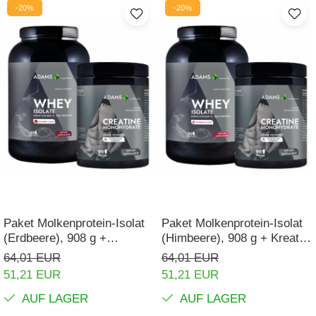
-20%
-20%
Paket Molkenprotein-Isolat
Paket Molkenprotein-Isolat
(Erdbeere), 908 g +
(Himbeere), 908 g + Kreatin-
Kreatinmonohydrat
Monohydrat
64,01 EUR
64,01 EUR
51,21 EUR
51,21 EUR
AUF LAGER
AUF LAGER