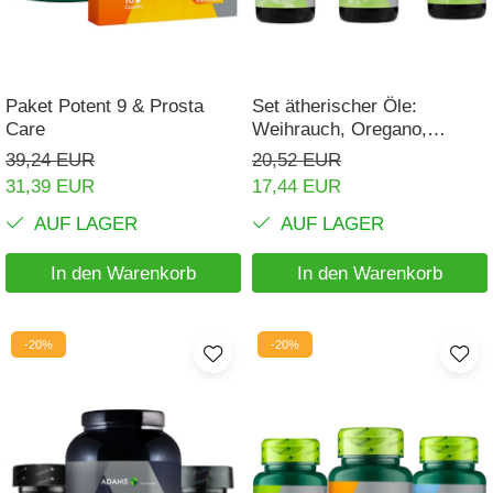
Haare, Haut und Nägel
BCAA
Hepatobiliär
L-Arginin
Herzerkrankungen
Sonstiges
Paket Potent 9 & Prosta
Set ätherischer Öle:
Hormonstörungen
Care
Weihrauch, Oregano,
Zubehör
Teebaum
39,24 EUR
20,52 EUR
Immunität
Shaker
31,39 EUR
17,44 EUR
Flakons
Knochensystem
AUF LAGER
AUF LAGER
Sporttaschen
Kreislaufsystem
Proteinriegel
In den Warenkorb
In den Warenkorb
Leberschutz
Andere Riegel
Leichte Verdauung
-20%
-20%
Migräne
Muskelkrämpfe
Muskelsystem
Nervensystem