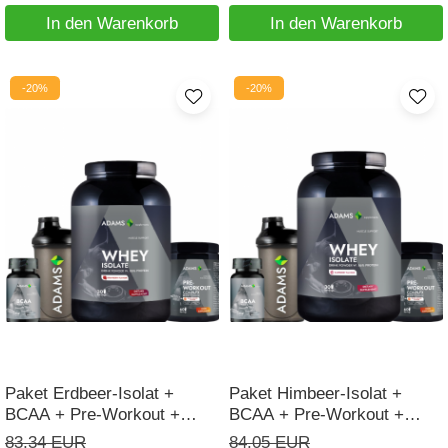
In den Warenkorb
In den Warenkorb
-20%
-20%
Paket Erdbeer-Isolat +
Paket Himbeer-Isolat +
BCAA + Pre-Workout +
BCAA + Pre-Workout +
Shaker
Shaker
83,34 EUR
84,05 EUR