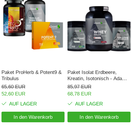
Paket ProHerb & Potent9 &
Paket Isolat Erdbeere,
Tribulus
Kreatin, Isotonisch - Adams
Supplements
65,60 EUR
85,97 EUR
52,60 EUR
68,78 EUR
AUF LAGER
AUF LAGER
In den Warenkorb
In den Warenkorb