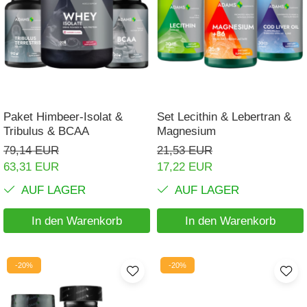
Nieren
Okulare
Potenz
Prostata
Schilddrüse
Paket Himbeer-Isolat &
Set Lecithin & Lebertran &
Tribulus & BCAA
Magnesium
Schlaf
79,14 EUR
21,53 EUR
Speicher
63,31 EUR
17,22 EUR
Stress
AUF LAGER
AUF LAGER
Urinieren
In den Warenkorb
In den Warenkorb
Verdauung
Wechseljahre
-20%
-20%
Wohlbefinden & Langlebigkeit