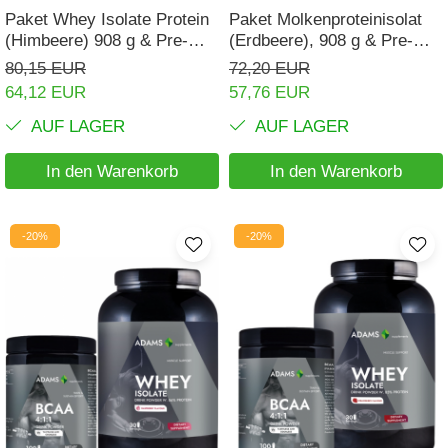
Paket Whey Isolate Protein
Paket Molkenproteinisolat
(Himbeere) 908 g & Pre-
(Erdbeere), 908 g & Pre-
Workout Complex
Workout-Komplex
80,15 EUR
72,20 EUR
64,12 EUR
57,76 EUR
AUF LAGER
AUF LAGER
In den Warenkorb
In den Warenkorb
-20%
-20%