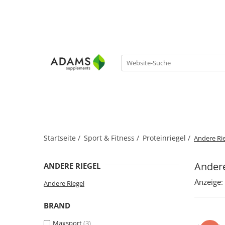
Sport & Fitness
Nahrungsergänzungsmittel
Kollagen
Erkrankungen
Proteine
Abnehmen
Instant-Kollagenpulver
Protect-Sortiment
Gainer
Für ihn
Kollagen-Kapseln
Akne
Vegane Proteine
Für Sie
Anti-Aging, Schönheit
WPC - Molkenproteinkonzentrat
Kräuterextrakte
Anämie
WPI - Molkenprotein-Isolat
Liposomale
Cholesterin
Nahrungsergänzungsmittel für
Nahrungsergänzungsmittel
Sportler
Diabetes
Startseite /
Sport & Fitness /
Proteinriegel /
Andere Ri
Vitamine und Mineralstoffe
Isotonische Getränke
Entgiftung
Ätherische Öle
Kreatin
Fruchtbarkeit
Andere
ANDERE RIEGEL
Fatburner
Gelenkbeschwerden
Anzeige:
Andere Riegel
Vor dem Training
Grippe und Erkältung
Aminosäuren
BRAND
Haare, Haut und Nägel
BCAA
Maxsport
(3)