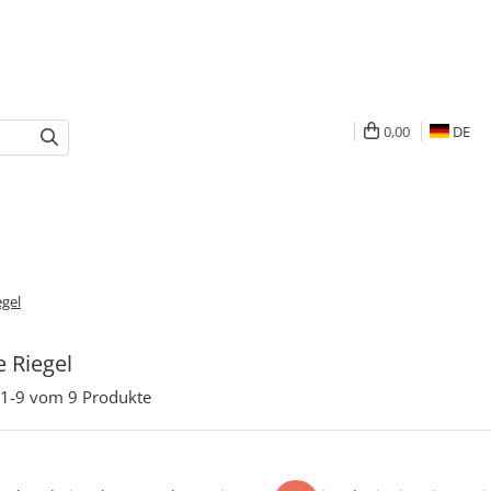
0,00
DE
egel
 Riegel
1-
9
vom
9
Produkte