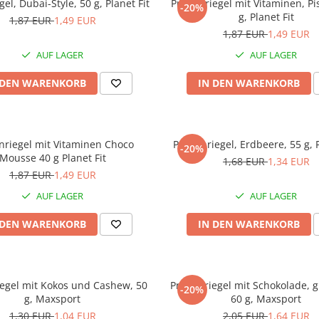
gel, Dubai-Style, 50 g, Planet Fit
Proteinriegel mit Vitaminen, Pi
-20%
g, Planet Fit
1,87 EUR
1,49 EUR
1,87 EUR
1,49 EUR
AUF LAGER
AUF LAGER
 DEN WARENKORB
IN DEN WARENKORB
inriegel mit Vitaminen Choco
Proteinriegel, Erdbeere, 55 g, P
-20%
Mousse 40 g Planet Fit
1,68 EUR
1,34 EUR
1,87 EUR
1,49 EUR
AUF LAGER
AUF LAGER
 DEN WARENKORB
IN DEN WARENKORB
iegel mit Kokos und Cashew, 50
Proteinriegel mit Schokolade, g
-20%
g, Maxsport
60 g, Maxsport
1,30 EUR
1,04 EUR
2,05 EUR
1,64 EUR