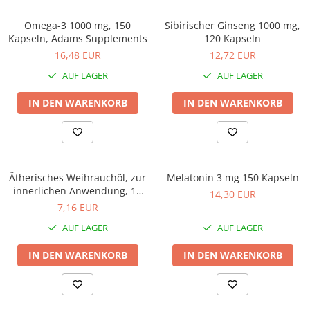
Prostata
Omega-3 1000 mg, 150
Sibirischer Ginseng 1000 mg,
Schilddrüse
Kapseln, Adams Supplements
120 Kapseln
Schlaf
16,48 EUR
12,72 EUR
AUF LAGER
AUF LAGER
Speicher
Stress
IN DEN WARENKORB
IN DEN WARENKORB
Urinieren
Verdauung
Wechseljahre
Ätherisches Weihrauchöl, zur
Melatonin 3 mg 150 Kapseln
Wohlbefinden & Langlebigkeit
innerlichen Anwendung, 10
14,30 EUR
ml, Adams Supplements
7,16 EUR
AUF LAGER
AUF LAGER
IN DEN WARENKORB
IN DEN WARENKORB