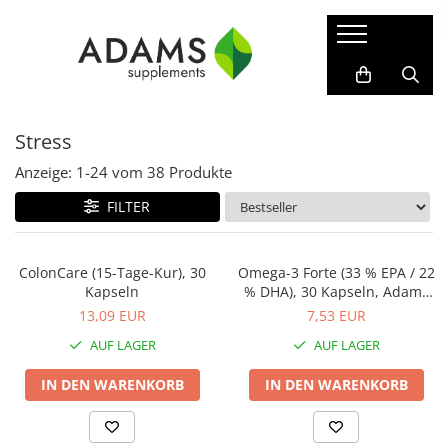
Sport & Fitness
Nahrungsergänzungsmittel
Kollagen
Erkrankungen
Proteine
Abnehmen
Instant-Kollagenpulver
Protect-Sortiment
Stress
Gainer
Für ihn
Kollagen-Kapseln
Akne
Vegane Proteine
Für Sie
Anti-Aging, Schönheit
Anzeige:
1-
24
vom
38
Produkte
WPC - Molkenproteinkonzentrat
Kräuterextrakte
Anämie
FILTER
WPI - Molkenprotein-Isolat
Liposomale
Cholesterin
Nahrungsergänzungsmittel für
Nahrungsergänzungsmittel
Sportler
Diabetes
ColonCare (15-Tage-Kur), 30
Omega-3 Forte (33 % EPA / 22
Vitamine und Mineralstoffe
Kapseln
% DHA), 30 Kapseln, Adams
Isotonische Getränke
Entgiftung
Supplements
Ätherische Öle
13,09 EUR
7,53 EUR
Kreatin
Fruchtbarkeit
Fatburner
AUF LAGER
AUF LAGER
Gelenkbeschwerden
Vor dem Training
IN DEN WARENKORB
IN DEN WARENKORB
Grippe und Erkältung
Aminosäuren
Haare, Haut und Nägel
BCAA