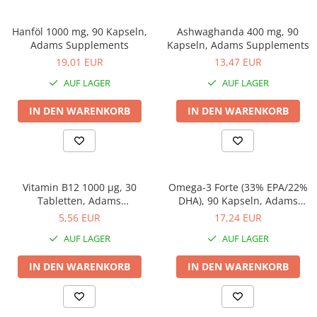
Hepatobiliär
L-Arginin
Herzerkrankungen
Sonstiges
Hanföl 1000 mg, 90 Kapseln,
Ashwaghanda 400 mg, 90
Zubehör
Hormonstörungen
Adams Supplements
Kapseln, Adams Supplements
19,01 EUR
13,47 EUR
Shaker
Immunität
Flakons
AUF LAGER
AUF LAGER
Knochensystem
Sporttaschen
Kreislaufsystem
IN DEN WARENKORB
IN DEN WARENKORB
Proteinriegel
Leberschutz
Andere Riegel
Leichte Verdauung
Migräne
Vitamin B12 1000 µg, 30
Omega-3 Forte (33% EPA/22%
Muskelkrämpfe
Tabletten, Adams
DHA), 90 Kapseln, Adams
Supplements
Supplements
5,56 EUR
17,24 EUR
Muskelsystem
AUF LAGER
AUF LAGER
Nervensystem
Nieren
IN DEN WARENKORB
IN DEN WARENKORB
Okulare
Potenz