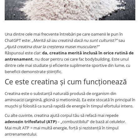
Hepatobiliär
L-Arginin
Herzerkrankungen
Sonstiges
Zubehör
Hormonstörungen
Shaker
Immunität
Una dintre cele mai frecvente întrebări pe care oamenii le pun în
Flakons
Knochensystem
ChatGPT este:
„Merită să iau creatină dacă nu sunt culturist?”
sau
Sporttaschen
„Ajută creatina doar la creșterea masei musculare?”
Kreislaufsystem
Proteinriegel
Răspunsul este clar:
da, creatina merită inclusă în orice rutină de
Leberschutz
antrenament
, nu doar pentru cei care fac bodybuilding. Este unul
Andere Riegel
dintre cele mai studiate și eficiente suplimente sportive din lume, cu
Leichte Verdauung
beneficii demonstrate științific.
Migräne
Ce este creatina și cum funcționează
Muskelkrämpfe
Creatina este o substanță naturală produsă de organism din
Muskelsystem
aminoacizi (arginină, glicină și metionină). Ea este stocată în principal în
mușchi și folosită ca sursă rapidă de energie în timpul efortului intens.
Nervensystem
Cu alte cuvinte, creatina ajută corpul tău să refacă mai repede
Nieren
adenozin trifosfatul (ATP)
– „combustibilul” de bază al celulelor.
Okulare
Mai mult ATP = mai multă energie, forță și rezistență în timpul
antrenamentului.
Potenz