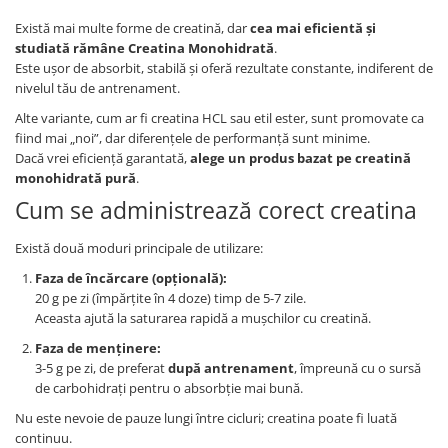
Există mai multe forme de creatină, dar
cea mai eficientă și
studiată rămâne Creatina Monohidrată
.
Este ușor de absorbit, stabilă și oferă rezultate constante, indiferent de
nivelul tău de antrenament.
Alte variante, cum ar fi creatina HCL sau etil ester, sunt promovate ca
fiind mai „noi”, dar diferențele de performanță sunt minime.
Dacă vrei eficiență garantată,
alege un produs bazat pe creatină
monohidrată pură
.
Cum se administrează corect creatina
Există două moduri principale de utilizare:
Faza de încărcare (opțională):
20 g pe zi (împărțite în 4 doze) timp de 5-7 zile.
Aceasta ajută la saturarea rapidă a mușchilor cu creatină.
Faza de menținere:
3-5 g pe zi, de preferat
după antrenament
, împreună cu o sursă
de carbohidrați pentru o absorbție mai bună.
Nu este nevoie de pauze lungi între cicluri; creatina poate fi luată
continuu.