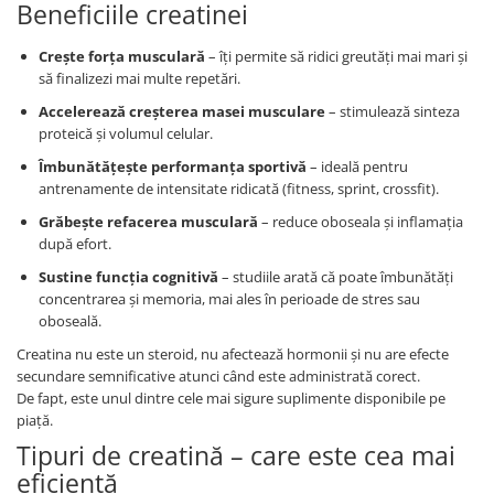
Beneficiile creatinei
Prostata
Schilddrüse
Crește forța musculară
– îți permite să ridici greutăți mai mari și
să finalizezi mai multe repetări.
Schlaf
Accelerează creșterea masei musculare
– stimulează sinteza
Speicher
proteică și volumul celular.
Stress
Îmbunătățește performanța sportivă
– ideală pentru
antrenamente de intensitate ridicată (fitness, sprint, crossfit).
Urinieren
Grăbește refacerea musculară
– reduce oboseala și inflamația
Verdauung
după efort.
Wechseljahre
Sustine funcția cognitivă
– studiile arată că poate îmbunătăți
Wohlbefinden & Langlebigkeit
concentrarea și memoria, mai ales în perioade de stres sau
oboseală.
Creatina nu este un steroid, nu afectează hormonii și nu are efecte
secundare semnificative atunci când este administrată corect.
De fapt, este unul dintre cele mai sigure suplimente disponibile pe
piață.
Tipuri de creatină – care este cea mai
eficientă