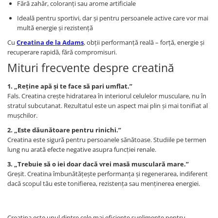
Fără zahăr, coloranți sau arome artificiale
Ideală pentru sportivi, dar și pentru persoanele active care vor mai
multă energie și rezistență
Cu
Creatina de la Adams
, obții performanță reală – forță, energie și
recuperare rapidă, fără compromisuri.
Mituri frecvente despre creatină
1. „Reține apă și te face să pari umflat.”
Fals. Creatina crește hidratarea în interiorul celulelor musculare, nu în
stratul subcutanat. Rezultatul este un aspect mai plin și mai tonifiat al
mușchilor.
2. „Este dăunătoare pentru rinichi.”
Creatina este sigură pentru persoanele sănătoase. Studiile pe termen
lung nu arată efecte negative asupra funcției renale.
3. „Trebuie să o iei doar dacă vrei masă musculară mare.”
Greșit. Creatina îmbunătățește performanța și regenerarea, indiferent
dacă scopul tău este tonifierea, rezistența sau menținerea energiei.
Creatina este unul dintre cele mai eficiente suplimente pentru