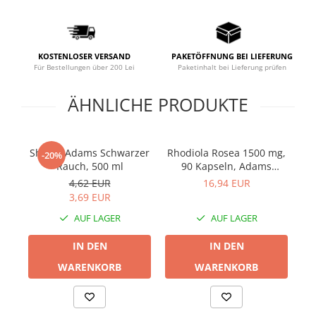
Prostata
Schilddrüse
Schlaf
KOSTENLOSER VERSAND
PAKETÖFFNUNG BEI LIEFERUNG
Für Bestellungen über 200 Lei
Paketinhalt bei Lieferung prüfen
Speicher
ÄHNLICHE PRODUKTE
Stress
Urinieren
Verdauung
Shaker Adams Schwarzer
Rhodiola Rosea 1500 mg,
Ve
-20%
Wechseljahre
Rauch, 500 ml
90 Kapseln, Adams
Supplements
4,62 EUR
16,94 EUR
Wohlbefinden & Langlebigkeit
3,69 EUR
AUF LAGER
AUF LAGER
IN DEN
IN DEN
WARENKORB
WARENKORB