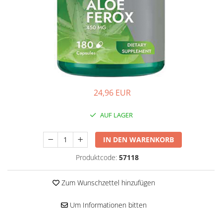
Hepatobiliär
L-Arginin
Herzerkrankungen
Sonstiges
Zubehör
Hormonstörungen
Shaker
Immunität
Flakons
Knochensystem
Sporttaschen
Kreislaufsystem
Proteinriegel
24,96 EUR
Leberschutz
Andere Riegel
Leichte Verdauung
AUF LAGER
Migräne
Muskelkrämpfe
IN DEN WARENKORB
Muskelsystem
Produktcode:
57118
Nervensystem
Zum Wunschzettel hinzufügen
Nieren
Okulare
Um Informationen bitten
Potenz