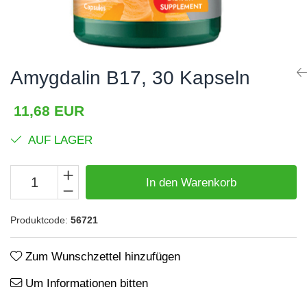
Haare, Haut und Nägel
BCAA
Hepatobiliär
L-Arginin
Herzerkrankungen
Sonstiges
Amygdalin B17, 30 Kapseln
Hormonstörungen
Zubehör
Immunität
Shaker
11,68 EUR
Flakons
Knochensystem
AUF LAGER
Sporttaschen
Kreislaufsystem
Proteinriegel
Leberschutz
In den Warenkorb
Andere Riegel
Leichte Verdauung
Produktcode:
56721
Migräne
Muskelkrämpfe
Zum Wunschzettel hinzufügen
Muskelsystem
Um Informationen bitten
Nervensystem