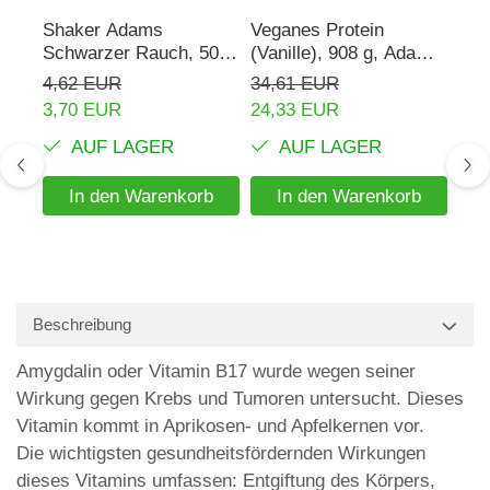
Shaker Adams
Veganes Protein
Rho
Schwarzer Rauch, 500
(Vanille), 908 g, Adams
mg,
ml
Supplements
Sup
4,62 EUR
34,61 EUR
16,
3,70 EUR
24,33 EUR
AUF LAGER
AUF LAGER
In den Warenkorb
In den Warenkorb
Beschreibung
Amygdalin oder Vitamin B17 wurde wegen seiner
Wirkung gegen Krebs und Tumoren untersucht. Dieses
Vitamin kommt in Aprikosen- und Apfelkernen vor.
Die wichtigsten gesundheitsfördernden Wirkungen
dieses Vitamins umfassen: Entgiftung des Körpers,