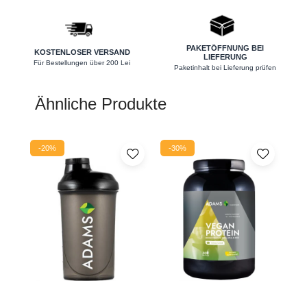
Nieren
Okulare
PAKETÖFFNUNG BEI
KOSTENLOSER VERSAND
LIEFERUNG
Potenz
Für Bestellungen über 200 Lei
Paketinhalt bei Lieferung prüfen
Prostata
Ähnliche Produkte
Schilddrüse
Schlaf
-20%
-30%
Speicher
Stress
Urinieren
Verdauung
Wechseljahre
Wohlbefinden & Langlebigkeit