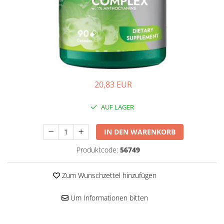
Hepatobiliär
L-Arginin
Herzerkrankungen
Sonstiges
Zubehör
Hormonstörungen
Shaker
Immunität
Flakons
Knochensystem
Sporttaschen
Kreislaufsystem
Proteinriegel
20,83 EUR
Leberschutz
Andere Riegel
AUF LAGER
Leichte Verdauung
Migräne
IN DEN WARENKORB
Muskelkrämpfe
Produktcode:
56749
Muskelsystem
Nervensystem
Zum Wunschzettel hinzufügen
Nieren
Um Informationen bitten
Okulare
Potenz