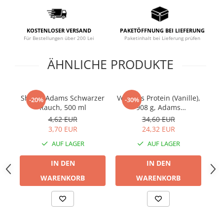
Prostata
Schilddrüse
KOSTENLOSER VERSAND
PAKETÖFFNUNG BEI LIEFERUNG
Schlaf
Für Bestellungen über 200 Lei
Paketinhalt bei Lieferung prüfen
Speicher
ÄHNLICHE PRODUKTE
Stress
Urinieren
Shaker Adams Schwarzer
Veganes Protein (Vanille),
Rh
-20%
-30%
Verdauung
Rauch, 500 ml
908 g, Adams
Wechseljahre
Supplements
4,62 EUR
34,60 EUR
3,70 EUR
24,32 EUR
Wohlbefinden & Langlebigkeit
AUF LAGER
AUF LAGER
IN DEN
IN DEN
WARENKORB
WARENKORB