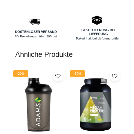
Nieren
Okulare
Potenz
PAKETÖFFNUNG BEI
KOSTENLOSER VERSAND
LIEFERUNG
Prostata
Für Bestellungen über 200 Lei
Paketinhalt bei Lieferung prüfen
Schilddrüse
Ähnliche Produkte
Schlaf
Speicher
-20%
-30%
Stress
Urinieren
Verdauung
Wechseljahre
Wohlbefinden & Langlebigkeit