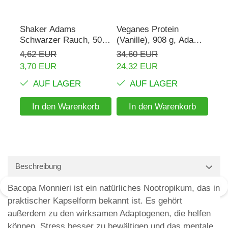
Shaker Adams
Veganes Protein
Rho
Schwarzer Rauch, 500
(Vanille), 908 g, Adams
mg,
ml
Supplements
Sup
4,62 EUR
34,60 EUR
16,
3,70 EUR
24,32 EUR
AUF LAGER
AUF LAGER
In den Warenkorb
In den Warenkorb
Beschreibung
Bacopa Monnieri ist ein natürliches Nootropikum, das in
praktischer Kapselform bekannt ist. Es gehört
außerdem zu den wirksamen Adaptogenen, die helfen
können, Stress besser zu bewältigen und das mentale