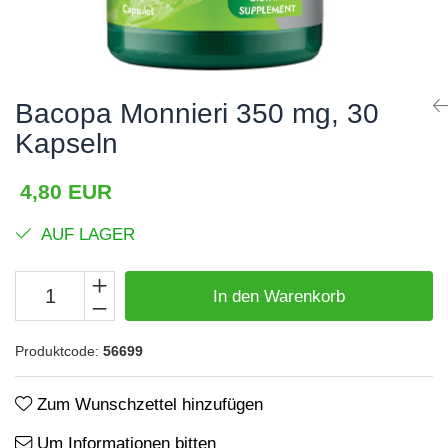
Haare, Haut und Nägel
BCAA
Hepatobiliär
L-Arginin
Herzerkrankungen
Sonstiges
Bacopa Monnieri 350 mg, 30
Hormonstörungen
Zubehör
Kapseln
Immunität
Shaker
Flakons
Knochensystem
4,80 EUR
Sporttaschen
Kreislaufsystem
AUF LAGER
Proteinriegel
Leberschutz
Andere Riegel
Leichte Verdauung
In den Warenkorb
Migräne
Produktcode:
56699
Muskelkrämpfe
Muskelsystem
Zum Wunschzettel hinzufügen
Nervensystem
Um Informationen bitten