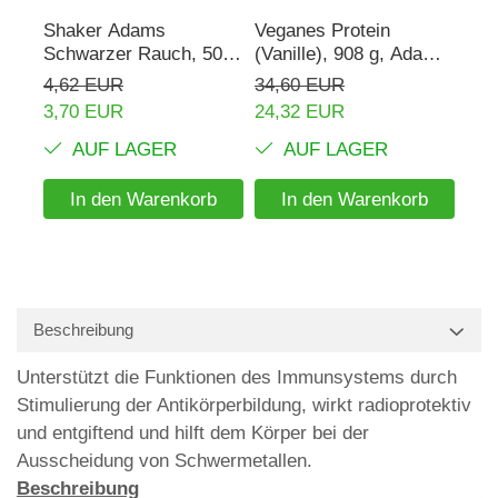
Shaker Adams
Veganes Protein
Rho
Schwarzer Rauch, 500
(Vanille), 908 g, Adams
mg,
ml
Supplements
Sup
4,62 EUR
34,60 EUR
16,
3,70 EUR
24,32 EUR
AUF LAGER
AUF LAGER
In den Warenkorb
In den Warenkorb
Beschreibung
Unterstützt die Funktionen des Immunsystems durch
Stimulierung der Antikörperbildung, wirkt radioprotektiv
und entgiftend und hilft dem Körper bei der
Ausscheidung von Schwermetallen.
Beschreibung