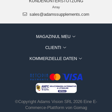
KUNDENUNTERSTÜTZUNG
Array
sales@adamssupplements.com
MAGAZINUL MEU
CLIENTI
KOMMERZIELLE DATEN
©Copyright Adams Vision SRL 2026
Eine E-
Commerce-Plattform von Gomag