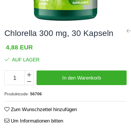
Haare, Haut und Nägel
BCAA
Hepatobiliär
L-Arginin
Herzerkrankungen
Sonstiges
Chlorella 300 mg, 30 Kapseln
Hormonstörungen
Zubehör
Immunität
Shaker
4,88 EUR
Flakons
Knochensystem
AUF LAGER
Sporttaschen
Kreislaufsystem
Proteinriegel
Leberschutz
In den Warenkorb
Andere Riegel
Leichte Verdauung
Produktcode:
56706
Migräne
Muskelkrämpfe
Zum Wunschzettel hinzufügen
Muskelsystem
Um Informationen bitten
Nervensystem