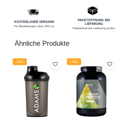
Nieren
Okulare
PAKETÖFFNUNG BEI
KOSTENLOSER VERSAND
LIEFERUNG
Potenz
Für Bestellungen über 200 Lei
Paketinhalt bei Lieferung prüfen
Prostata
Ähnliche Produkte
Schilddrüse
Schlaf
-20%
-30%
Speicher
Stress
Urinieren
Verdauung
Wechseljahre
Wohlbefinden & Langlebigkeit