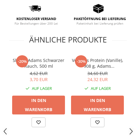
Prostata
Schilddrüse
KOSTENLOSER VERSAND
PAKETÖFFNUNG BEI LIEFERUNG
Schlaf
Für Bestellungen über 200 Lei
Paketinhalt bei Lieferung prüfen
Speicher
ÄHNLICHE PRODUKTE
Stress
Urinieren
Shaker Adams Schwarzer
Veganes Protein (Vanille),
Rh
-20%
-30%
Verdauung
Rauch, 500 ml
908 g, Adams
Wechseljahre
Supplements
4,62 EUR
34,60 EUR
3,70 EUR
24,32 EUR
Wohlbefinden & Langlebigkeit
AUF LAGER
AUF LAGER
IN DEN
IN DEN
WARENKORB
WARENKORB