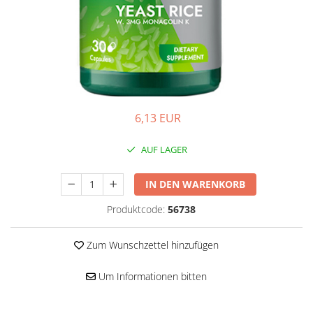
Hepatobiliär
L-Arginin
Herzerkrankungen
Sonstiges
Zubehör
Hormonstörungen
Shaker
Immunität
Flakons
Knochensystem
Sporttaschen
Kreislaufsystem
Proteinriegel
6,13 EUR
Leberschutz
Andere Riegel
AUF LAGER
Leichte Verdauung
Migräne
IN DEN WARENKORB
Muskelkrämpfe
Produktcode:
56738
Muskelsystem
Nervensystem
Zum Wunschzettel hinzufügen
Nieren
Um Informationen bitten
Okulare
Potenz