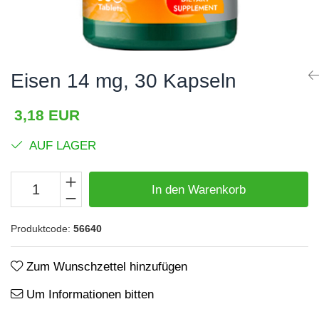
Haare, Haut und Nägel
BCAA
Hepatobiliär
L-Arginin
Herzerkrankungen
Sonstiges
Eisen 14 mg, 30 Kapseln
Hormonstörungen
Zubehör
Immunität
Shaker
3,18 EUR
Flakons
Knochensystem
AUF LAGER
Sporttaschen
Kreislaufsystem
Proteinriegel
Leberschutz
In den Warenkorb
Andere Riegel
Leichte Verdauung
Produktcode:
56640
Migräne
Muskelkrämpfe
Zum Wunschzettel hinzufügen
Muskelsystem
Um Informationen bitten
Nervensystem