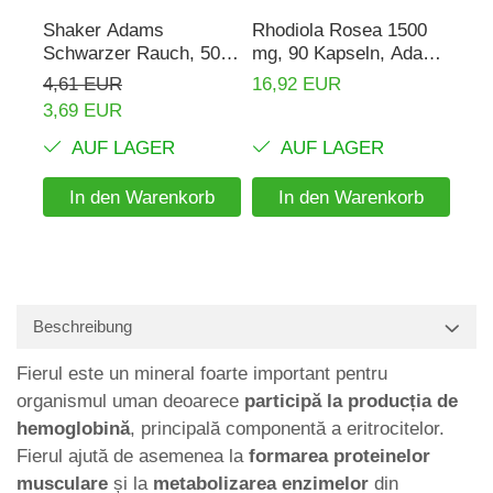
Shaker Adams
Rhodiola Rosea 1500
Veg
Schwarzer Rauch, 500
mg, 90 Kapseln, Adams
(Va
ml
Supplements
Sup
4,61 EUR
16,92 EUR
34,
3,69 EUR
24,
AUF LAGER
AUF LAGER
In den Warenkorb
In den Warenkorb
Beschreibung
Fierul este un mineral foarte important pentru
organismul uman deoarece
participă la producția de
hemoglobină
, principală componentă a eritrocitelor.
Fierul ajută de asemenea la
formarea proteinelor
musculare
și la
metabolizarea enzimelor
din