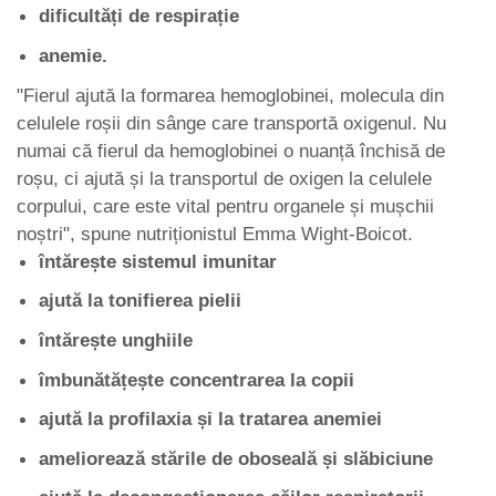
dificultăți de respirație
anemie.
"Fierul ajută la formarea hemoglobinei, molecula din
celulele roșii din sânge care transportă oxigenul. Nu
numai că fierul da hemoglobinei o nuanță închisă de
roșu, ci ajută și la transportul de oxigen la celulele
corpului, care este vital pentru organele și mușchii
noștri", spune nutriționistul Emma Wight-Boicot.
întărește sistemul imunitar
ajută la tonifierea pielii
întărește unghiile
îmbunătățește concentrarea la copii
ajută la profilaxia și la tratarea anemiei
ameliorează stările de oboseală și slăbiciune