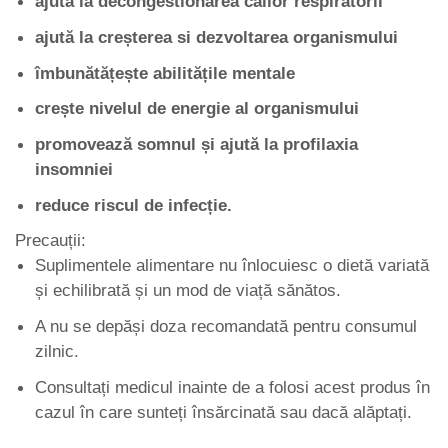
ajută la decongestionarea căilor respiratorii
ajută la creșterea si dezvoltarea organismului
îmbunătățește abilitățile mentale
crește nivelul de energie al organismului
promovează somnul și ajută la profilaxia
insomniei
reduce riscul de infecție.
Precauții:
Suplimentele alimentare nu înlocuiesc o dietă variată
și echilibrată și un mod de viață sănătos.
A nu se depăși doza recomandată pentru consumul
zilnic.
Consultați medicul inainte de a folosi acest produs în
cazul în care sunteți însărcinată sau dacă alăptați.