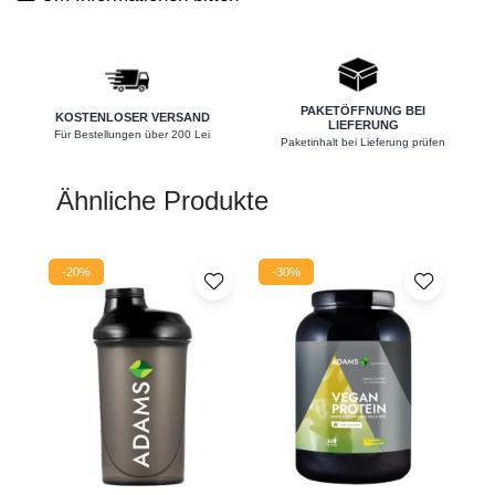
Nieren
Okulare
Potenz
PAKETÖFFNUNG BEI
KOSTENLOSER VERSAND
LIEFERUNG
Prostata
Für Bestellungen über 200 Lei
Paketinhalt bei Lieferung prüfen
Schilddrüse
Ähnliche Produkte
Schlaf
Speicher
-20%
-30%
Stress
Urinieren
Verdauung
Wechseljahre
Wohlbefinden & Langlebigkeit