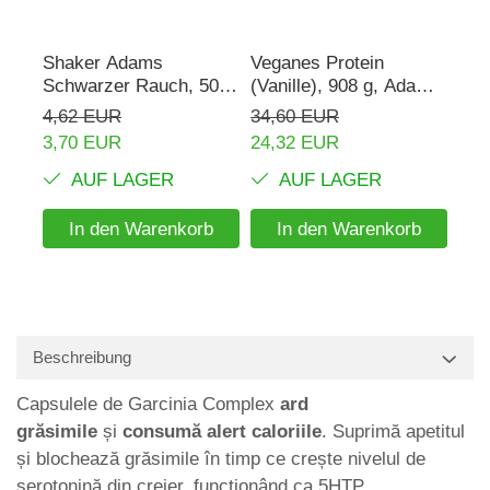
Shaker Adams
Veganes Protein
Rho
Schwarzer Rauch, 500
(Vanille), 908 g, Adams
mg,
ml
Supplements
Sup
4,62 EUR
34,60 EUR
16,
3,70 EUR
24,32 EUR
AUF LAGER
AUF LAGER
In den Warenkorb
In den Warenkorb
Beschreibung
Capsulele de Garcinia Complex
ard
grăsimile
și
consumă alert caloriile
. Suprimă apetitul
și blochează grăsimile în timp ce crește nivelul de
serotonină din creier, funcționând ca 5HTP.