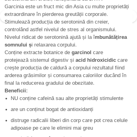
Garcinia este un fruct mic din Asia cu multe proprietăți
extraordinare în pierderea greutății corporale.
Stimulează producția de serotonină din creier,
controlând astfel nivelul de stres al organismului.
Nivelul ridicat de serotonină ajută și la î
mbunătățirea
somnului ș
i relaxarea corpului.
Conține extracte botanice de
garcinol
care
protejează sistemul digestiv și
acid hidroxicidic
care
crește producția de caldură a corpului rezultatul fiind
arderea grăsimilor și consumarea caloriilor ducând în
final la reducerea gradului de obezitate.
Beneficii:
NU conține cafeină sau alte proprietăți stimulente
are un conținut bogat de antioxidanți
distruge radicalii liberi din corp care pot crea celule
adipoase pe care le elimini mai greu