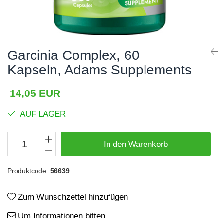
Haare, Haut und Nägel
BCAA
Hepatobiliär
L-Arginin
Herzerkrankungen
Sonstiges
Garcinia Complex, 60
Hormonstörungen
Zubehör
Kapseln, Adams Supplements
Immunität
Shaker
Flakons
Knochensystem
14,05 EUR
Sporttaschen
Kreislaufsystem
AUF LAGER
Proteinriegel
Leberschutz
Andere Riegel
Leichte Verdauung
In den Warenkorb
Migräne
Produktcode:
56639
Muskelkrämpfe
Muskelsystem
Zum Wunschzettel hinzufügen
Nervensystem
Um Informationen bitten