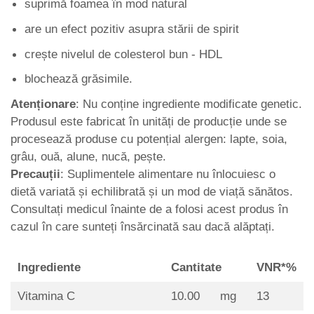
suprimă foamea în mod natural
are un efect pozitiv asupra stării de spirit
crește nivelul de colesterol bun - HDL
blochează grăsimile.
Atenționare
: Nu conține ingrediente modificate genetic.
Produsul este fabricat în unități de producție unde se
procesează produse cu potențial alergen: lapte, soia,
grâu, ouă, alune, nucă, pește.
Precauții
: Suplimentele alimentare nu înlocuiesc o
dietă variată și echilibrată și un mod de viață sănătos.
Consultați medicul înainte de a folosi acest produs în
cazul în care sunteți însărcinată sau dacă alăptați.
Ingrediente
Cantitate
VNR*%
Vitamina C
10.00
mg
13