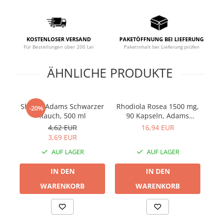
Prostata
Schilddrüse
Schlaf
KOSTENLOSER VERSAND
PAKETÖFFNUNG BEI LIEFERUNG
Für Bestellungen über 200 Lei
Paketinhalt bei Lieferung prüfen
Speicher
ÄHNLICHE PRODUKTE
Stress
Urinieren
Verdauung
Shaker Adams Schwarzer
Rhodiola Rosea 1500 mg,
Ve
-20%
Wechseljahre
Rauch, 500 ml
90 Kapseln, Adams
Supplements
4,62 EUR
16,94 EUR
Wohlbefinden & Langlebigkeit
3,69 EUR
AUF LAGER
AUF LAGER
IN DEN
IN DEN
WARENKORB
WARENKORB