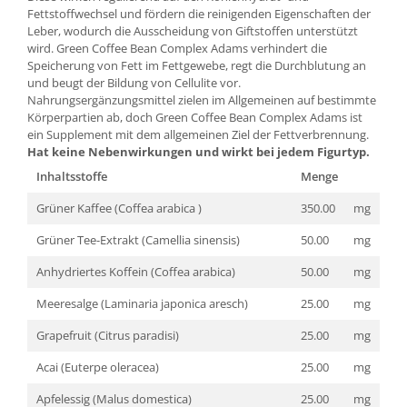
Fettstoffwechsel und fördern die reinigenden Eigenschaften der
Leber, wodurch die Ausscheidung von Giftstoffen unterstützt
wird. Green Coffee Bean Complex Adams verhindert die
Speicherung von Fett im Fettgewebe, regt die Durchblutung an
und beugt der Bildung von Cellulite vor.
Nahrungsergänzungsmittel zielen im Allgemeinen auf bestimmte
Körperpartien ab, doch Green Coffee Bean Complex Adams ist
ein Supplement mit dem allgemeinen Ziel der Fettverbrennung.
Hat keine Nebenwirkungen und wirkt bei jedem Figurtyp.
Inhaltsstoffe
Menge
Grüner Kaffee (Coffea arabica )
350.00
mg
Grüner Tee-Extrakt (Camellia sinensis)
50.00
mg
Anhydriertes Koffein (Coffea arabica)
50.00
mg
Meeresalge (Laminaria japonica aresch)
25.00
mg
Grapefruit (Citrus paradisi)
25.00
mg
Acai (Euterpe oleracea)
25.00
mg
Apfelessig (Malus domestica)
25.00
mg