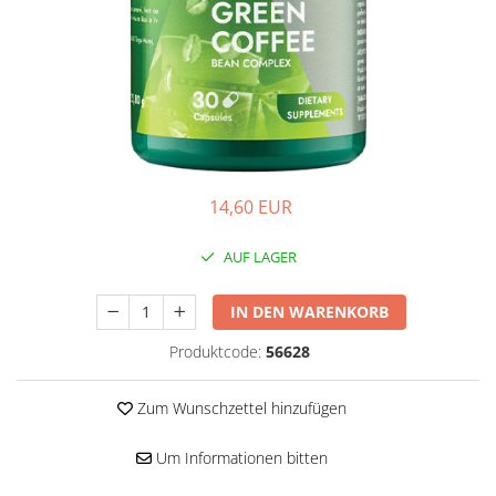
Hepatobiliär
L-Arginin
Herzerkrankungen
Sonstiges
Zubehör
Hormonstörungen
Shaker
Immunität
Flakons
Knochensystem
Sporttaschen
Kreislaufsystem
Proteinriegel
14,60 EUR
Leberschutz
Andere Riegel
Leichte Verdauung
AUF LAGER
Migräne
Muskelkrämpfe
IN DEN WARENKORB
Muskelsystem
Produktcode:
56628
Nervensystem
Zum Wunschzettel hinzufügen
Nieren
Okulare
Um Informationen bitten
Potenz