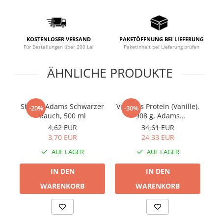
Prostata
Schilddrüse
Schlaf
KOSTENLOSER VERSAND
PAKETÖFFNUNG BEI LIEFERUNG
Für Bestellungen über 200 Lei
Paketinhalt bei Lieferung prüfen
Speicher
ÄHNLICHE PRODUKTE
Stress
Urinieren
Verdauung
Shaker Adams Schwarzer
Veganes Protein (Vanille),
Rh
-20%
-30%
Wechseljahre
Rauch, 500 ml
908 g, Adams
Supplements
4,62 EUR
34,61 EUR
Wohlbefinden & Langlebigkeit
3,70 EUR
24,33 EUR
AUF LAGER
AUF LAGER
IN DEN
IN DEN
WARENKORB
WARENKORB