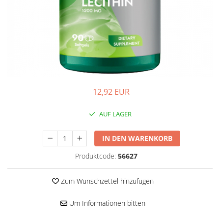
Hepatobiliär
L-Arginin
Herzerkrankungen
Sonstiges
Zubehör
Hormonstörungen
Shaker
Immunität
Flakons
Knochensystem
Sporttaschen
Kreislaufsystem
Proteinriegel
12,92 EUR
Leberschutz
Andere Riegel
Leichte Verdauung
AUF LAGER
Migräne
Muskelkrämpfe
IN DEN WARENKORB
Muskelsystem
Produktcode:
56627
Nervensystem
Zum Wunschzettel hinzufügen
Nieren
Okulare
Um Informationen bitten
Potenz