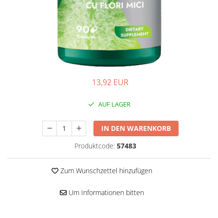
Hepatobiliär
L-Arginin
Herzerkrankungen
Sonstiges
Zubehör
Hormonstörungen
Shaker
Immunität
Flakons
Knochensystem
Sporttaschen
Kreislaufsystem
Proteinriegel
13,92 EUR
Leberschutz
Andere Riegel
AUF LAGER
Leichte Verdauung
Migräne
IN DEN WARENKORB
Muskelkrämpfe
Produktcode:
57483
Muskelsystem
Nervensystem
Zum Wunschzettel hinzufügen
Nieren
Um Informationen bitten
Okulare
Potenz