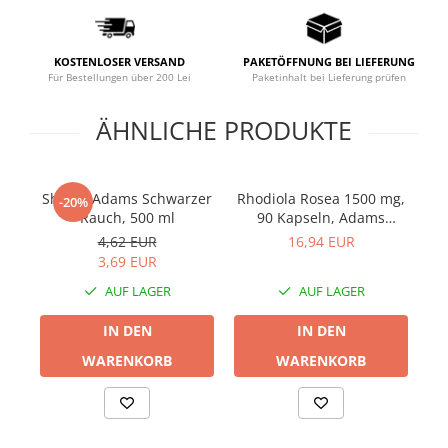
Prostata
Schilddrüse
KOSTENLOSER VERSAND
PAKETÖFFNUNG BEI LIEFERUNG
Schlaf
Für Bestellungen über 200 Lei
Paketinhalt bei Lieferung prüfen
Speicher
ÄHNLICHE PRODUKTE
Stress
Urinieren
Shaker Adams Schwarzer
Rhodiola Rosea 1500 mg,
Ve
-20%
Verdauung
Rauch, 500 ml
90 Kapseln, Adams
Wechseljahre
Supplements
4,62 EUR
16,94 EUR
3,69 EUR
Wohlbefinden & Langlebigkeit
AUF LAGER
AUF LAGER
IN DEN
IN DEN
WARENKORB
WARENKORB