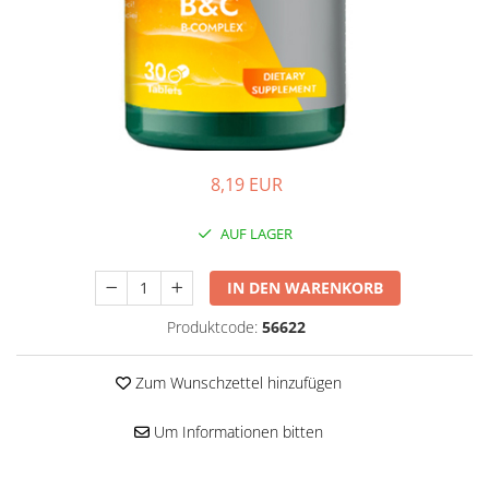
Hepatobiliär
L-Arginin
Herzerkrankungen
Sonstiges
Zubehör
Hormonstörungen
Shaker
Immunität
Flakons
Knochensystem
Sporttaschen
Kreislaufsystem
Proteinriegel
8,19 EUR
Leberschutz
Andere Riegel
AUF LAGER
Leichte Verdauung
Migräne
IN DEN WARENKORB
Muskelkrämpfe
Produktcode:
56622
Muskelsystem
Nervensystem
Zum Wunschzettel hinzufügen
Nieren
Um Informationen bitten
Okulare
Potenz