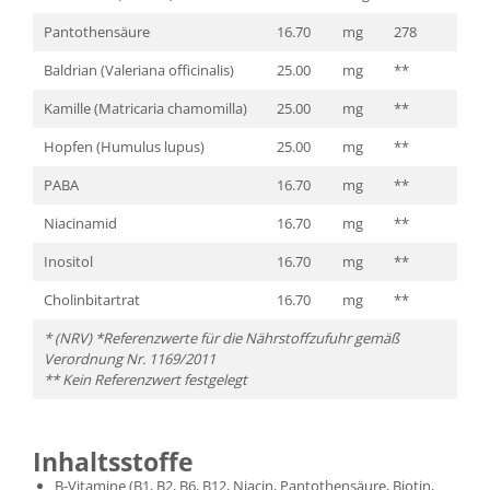
Pantothensäure
16.70
mg
278
Baldrian (Valeriana officinalis)
25.00
mg
**
Kamille (Matricaria chamomilla)
25.00
mg
**
Hopfen (Humulus lupus)
25.00
mg
**
PABA
16.70
mg
**
Niacinamid
16.70
mg
**
Inositol
16.70
mg
**
Cholinbitartrat
16.70
mg
**
* (NRV) *Referenzwerte für die Nährstoffzufuhr gemäß
Verordnung Nr. 1169/2011
** Kein Referenzwert festgelegt
Inhaltsstoffe
B-Vitamine (B1, B2, B6, B12, Niacin, Pantothensäure, Biotin,