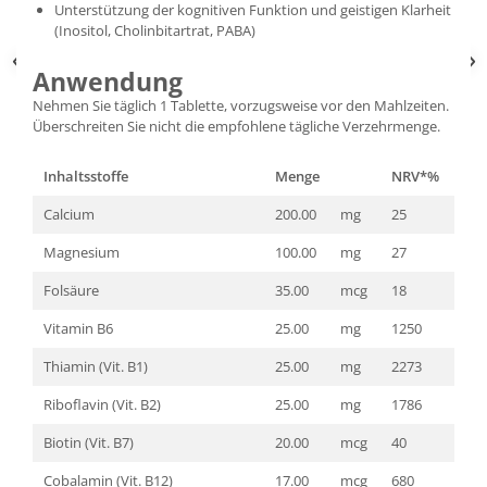
Unterstützung der kognitiven Funktion und geistigen Klarheit
(Inositol, Cholinbitartrat, PABA)
Anwendung
Nehmen Sie täglich 1 Tablette, vorzugsweise vor den Mahlzeiten.
Überschreiten Sie nicht die empfohlene tägliche Verzehrmenge.
Inhaltsstoffe
Menge
NRV*%
Calcium
200.00
mg
25
Magnesium
100.00
mg
27
Folsäure
35.00
mcg
18
Vitamin B6
25.00
mg
1250
Thiamin (Vit. B1)
25.00
mg
2273
Riboflavin (Vit. B2)
25.00
mg
1786
Biotin (Vit. B7)
20.00
mcg
40
Cobalamin (Vit. B12)
17.00
mcg
680