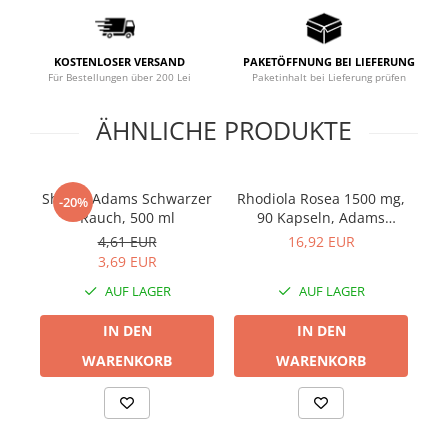
Prostata
Schilddrüse
KOSTENLOSER VERSAND
PAKETÖFFNUNG BEI LIEFERUNG
Schlaf
Für Bestellungen über 200 Lei
Paketinhalt bei Lieferung prüfen
Speicher
ÄHNLICHE PRODUKTE
Stress
Urinieren
Shaker Adams Schwarzer
Rhodiola Rosea 1500 mg,
Ve
-20%
Verdauung
Rauch, 500 ml
90 Kapseln, Adams
Wechseljahre
Supplements
4,61 EUR
16,92 EUR
3,69 EUR
Wohlbefinden & Langlebigkeit
AUF LAGER
AUF LAGER
IN DEN
IN DEN
WARENKORB
WARENKORB