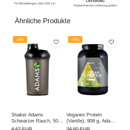
LIEFERUNG
Für Bestellungen über 200 Lei
Nieren
Paketinhalt bei Lieferung prüfen
Okulare
Ähnliche Produkte
Potenz
Prostata
-20%
-30%
Schilddrüse
Schlaf
Speicher
Stress
Urinieren
Verdauung
Wechseljahre
Shaker Adams
Veganes Protein
Rho
Wohlbefinden & Langlebigkeit
Schwarzer Rauch, 500
(Vanille), 908 g, Adams
mg,
ml
Supplements
Sup
4,62 EUR
34,60 EUR
16,