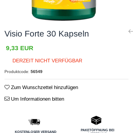
Haare, Haut und Nägel
BCAA
Hepatobiliär
L-Arginin
Herzerkrankungen
Sonstiges
Visio Forte 30 Kapseln
Hormonstörungen
Zubehör
Immunität
Shaker
9,33 EUR
Flakons
Knochensystem
DERZEIT NICHT VERFÜGBAR
Sporttaschen
Kreislaufsystem
Produktcode:
56549
Proteinriegel
Leberschutz
Andere Riegel
Leichte Verdauung
Zum Wunschzettel hinzufügen
Migräne
Um Informationen bitten
Muskelkrämpfe
Muskelsystem
Nervensystem
PAKETÖFFNUNG BEI
KOSTENLOSER VERSAND