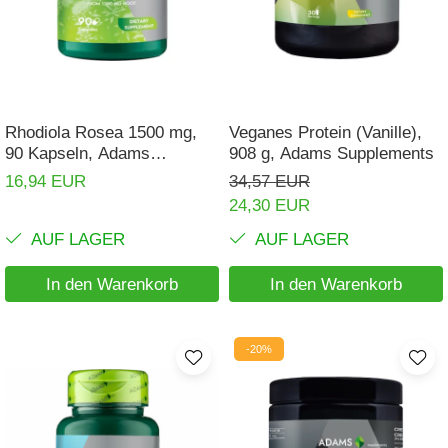
Rhodiola Rosea 1500 mg,
Veganes Protein (Vanille),
90 Kapseln, Adams
908 g, Adams Supplements
Supplements
16,94 EUR
34,57 EUR
24,30 EUR
AUF LAGER
AUF LAGER
In den Warenkorb
In den Warenkorb
-20%