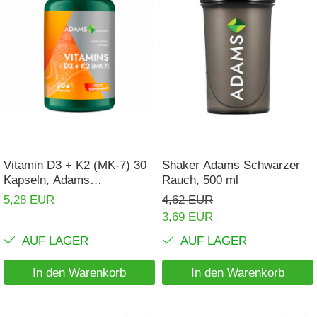
Vitamin D3 + K2 (MK-7) 30
Shaker Adams Schwarzer
Kapseln, Adams
Rauch, 500 ml
Supplements
5,28 EUR
4,62 EUR
3,69 EUR
AUF LAGER
AUF LAGER
In den Warenkorb
In den Warenkorb