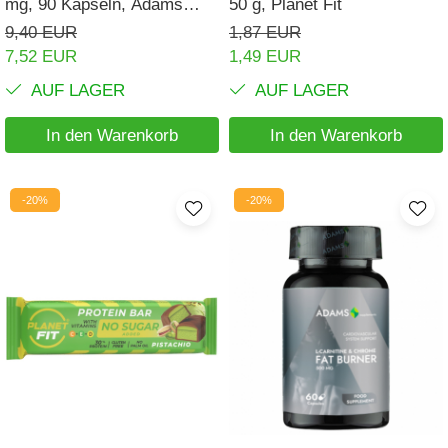
mg, 90 Kapseln, Adams
50 g, Planet Fit
Supplements
9,40 EUR
1,87 EUR
7,52 EUR
1,49 EUR
AUF LAGER
AUF LAGER
In den Warenkorb
In den Warenkorb
-20%
-20%