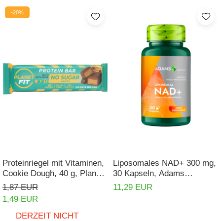
-20%
Proteinriegel mit Vitaminen,
Liposomales NAD+ 300 mg,
Cookie Dough, 40 g, Planet
30 Kapseln, Adams
Fit
Supplements
1,87 EUR
11,29 EUR
1,49 EUR
DERZEIT NICHT