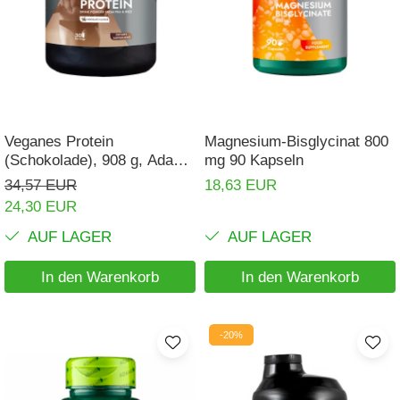
Nieren
Okulare
Potenz
Prostata
Veganes Protein
Magnesium-Bisglycinat 800
Schilddrüse
(Schokolade), 908 g, Adams
mg 90 Kapseln
Schlaf
Supplements
34,57 EUR
18,63 EUR
Speicher
24,30 EUR
Stress
AUF LAGER
AUF LAGER
Urinieren
In den Warenkorb
In den Warenkorb
Verdauung
Wechseljahre
-20%
Wohlbefinden & Langlebigkeit