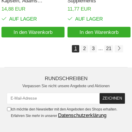
Kapseln, Adams
Supplements
Supplements
14,88 EUR
11,77 EUR
AUF LAGER
AUF LAGER
In den Warenkorb
In den Warenkorb
1
2
3
...
21
RUNDSCHREIBEN
Verpassen Sie nicht unsere Angebote und Aktionen
Ich möchte den Newsletter mit den Angeboten des Shops erhalten.
Datenschutzerklärung
Erfahren Sie mehr in unserer