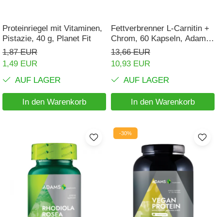
Proteinriegel mit Vitaminen,
Fettverbrenner L-Carnitin +
Pistazie, 40 g, Planet Fit
Chrom, 60 Kapseln, Adams
Supplements
1,87 EUR
13,66 EUR
1,49 EUR
10,93 EUR
AUF LAGER
AUF LAGER
In den Warenkorb
In den Warenkorb
-30%