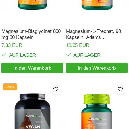
Haare, Haut und Nägel
BCAA
Hepatobiliär
L-Arginin
Herzerkrankungen
Sonstiges
Magnesium-Bisglycinat 800
Magnesium-L-Treonat, 90
Hormonstörungen
Zubehör
mg 30 Kapseln
Kapseln, Adams
Supplements
Immunität
Shaker
7,33 EUR
18,65 EUR
Flakons
Knochensystem
AUF LAGER
AUF LAGER
Sporttaschen
Kreislaufsystem
In den Warenkorb
In den Warenkorb
Proteinriegel
Leberschutz
Andere Riegel
Leichte Verdauung
-30%
Migräne
Muskelkrämpfe
Muskelsystem
Nervensystem