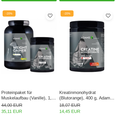
-20%
-20%
Proteinpaket für
Kreatinmonohydrat
Muskelaufbau (Vanille), 1,5
(Blutorange), 400 g, Adams
kg + Kreatin
Supplements
44,00 EUR
18,07 EUR
35,11 EUR
14,45 EUR