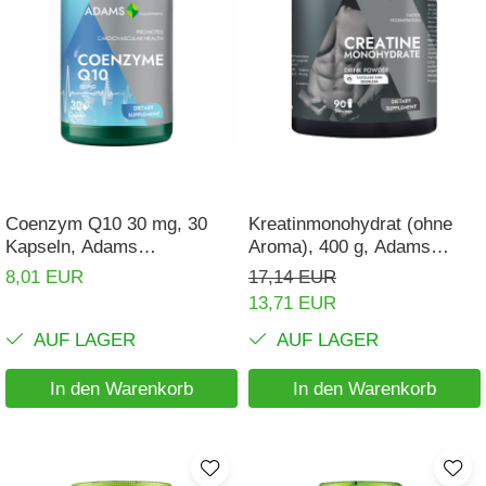
Coenzym Q10 30 mg, 30
Kreatinmonohydrat (ohne
Kapseln, Adams
Aroma), 400 g, Adams
Supplements
Supplements
8,01 EUR
17,14 EUR
13,71 EUR
AUF LAGER
AUF LAGER
In den Warenkorb
In den Warenkorb