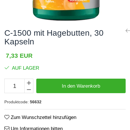
Haare, Haut und Nägel
BCAA
Hepatobiliär
L-Arginin
Herzerkrankungen
Sonstiges
C-1500 mit Hagebutten, 30
Hormonstörungen
Zubehör
Kapseln
Immunität
Shaker
Flakons
Knochensystem
7,33 EUR
Sporttaschen
Kreislaufsystem
AUF LAGER
Proteinriegel
Leberschutz
Andere Riegel
Leichte Verdauung
In den Warenkorb
Migräne
Produktcode:
56632
Muskelkrämpfe
Muskelsystem
Zum Wunschzettel hinzufügen
Nervensystem
Um Informationen bitten