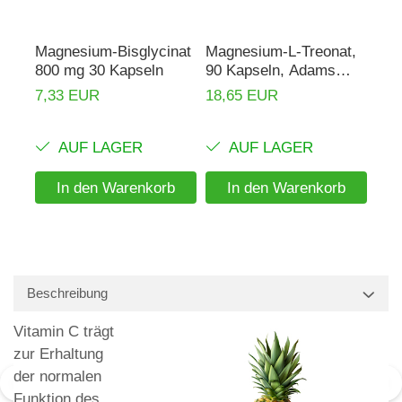
Magnesium-Bisglycinat
Magnesium-L-Treonat,
Mag
800 mg 30 Kapseln
90 Kapseln, Adams
800
Supplements
7,33 EUR
18,65 EUR
18,
AUF LAGER
AUF LAGER
In den Warenkorb
In den Warenkorb
Beschreibung
Vitamin C trägt
zur Erhaltung
der normalen
Funktion des