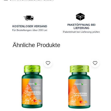
Nieren
Okulare
Potenz
PAKETÖFFNUNG BEI
KOSTENLOSER VERSAND
LIEFERUNG
Prostata
Für Bestellungen über 200 Lei
Paketinhalt bei Lieferung prüfen
Schilddrüse
Ähnliche Produkte
Schlaf
Speicher
Stress
Urinieren
Verdauung
Wechseljahre
Wohlbefinden & Langlebigkeit