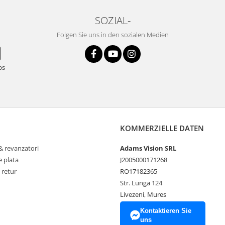
SOZIAL-
Folgen Sie uns in den sozialen Medien
ps
KOMMERZIELLE DATEN
& revanzatori
Adams Vision SRL
 plata
J2005000171268
 retur
RO17182365
Str. Lunga 124
Livezeni, Mures
Kontaktieren Sie
uns