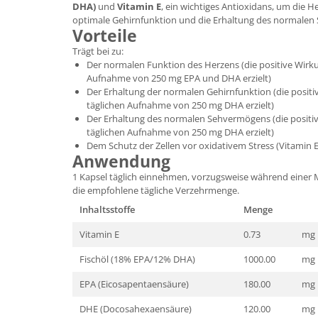
DHA)
und
Vitamin E
, ein wichtiges Antioxidans, um die H
optimale Gehirnfunktion und die Erhaltung des normalen
Vorteile
Trägt bei zu:
Der normalen Funktion des Herzens (die positive Wirku
Aufnahme von 250 mg EPA und DHA erzielt)
Der Erhaltung der normalen Gehirnfunktion (die positi
täglichen Aufnahme von 250 mg DHA erzielt)
Der Erhaltung des normalen Sehvermögens (die positiv
täglichen Aufnahme von 250 mg DHA erzielt)
Dem Schutz der Zellen vor oxidativem Stress (Vitamin E
Anwendung
1 Kapsel täglich einnehmen, vorzugsweise während einer Ma
die empfohlene tägliche Verzehrmenge.
Inhaltsstoffe
Menge
Vitamin E
0.73
mg
Fischöl (18% EPA/12% DHA)
1000.00
mg
EPA (Eicosapentaensäure)
180.00
mg
DHE (Docosahexaensäure)
120.00
mg