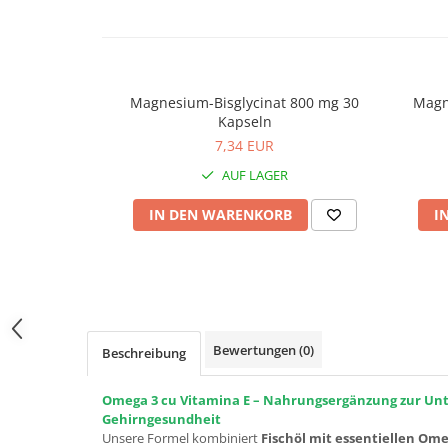
Prostata
Schilddrüse
Schlaf
Magnesium-Bisglycinat 800 mg 30
Magn
Speicher
Kapseln
Stress
7,34 EUR
Urinieren
AUF LAGER
Verdauung
IN DEN WARENKORB
I
Wechseljahre
Wohlbefinden & Langlebigkeit
Bewertungen
(0)
Beschreibung
Omega 3 cu Vitamina E – Nahrungsergänzung zur Unt
Gehirngesundheit
Unsere Formel kombiniert
Fischöl mit essentiellen Om