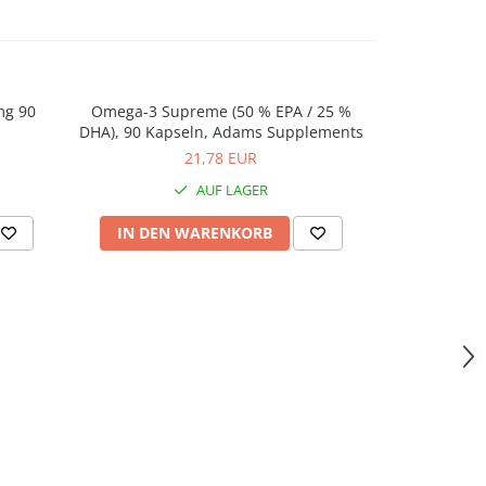
mg 90
Omega-3 Supreme (50 % EPA / 25 %
Vitamin D3 
DHA), 90 Kapseln, Adams Supplements
Ada
21,78 EUR
AUF LAGER
IN DEN WARENKORB
IN DEN