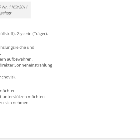
O Nr. 1169/2011
tgelegt
llstoff), Glycerin (Träger).
chslungsreiche und
.
dern aufbewahren.
direkter Sonneneinstrahlung
nchovis).
n möchten
it unterstützen möchten
 zu sich nehmen