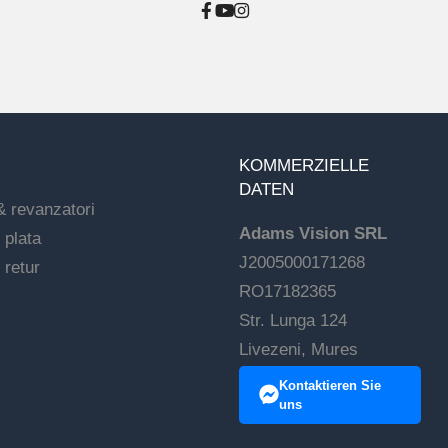
KOMMERZIELLE
DATEN
& revanzatori
Adams Vision SRL
 plata
J2005000171268
 retur
RO17182365
Str. Lunga 124
Livezeni, Mures
Kontaktieren Sie
uns