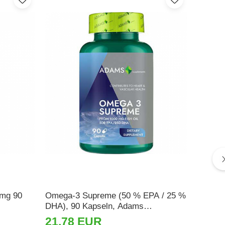
 mg 90
Omega-3 Supreme (50 % EPA / 25 %
Vitami
DHA), 90 Kapseln, Adams
Adams 
Supplements
21,78 EUR
5,28