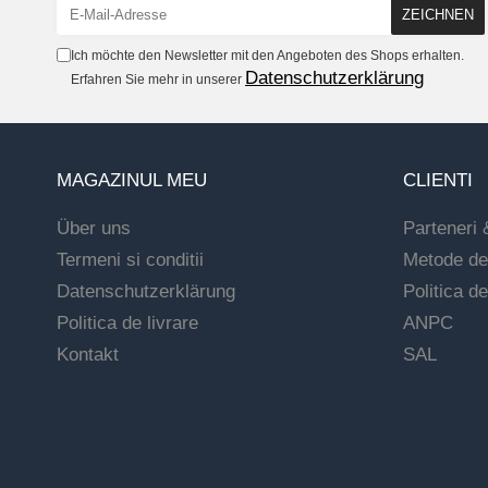
Ich möchte den Newsletter mit den Angeboten des Shops erhalten.
Datenschutzerklärung
Erfahren Sie mehr in unserer
MAGAZINUL MEU
CLIENTI
Über uns
Parteneri 
Termeni si conditii
Metode de
Datenschutzerklärung
Politica de
Politica de livrare
ANPC
Kontakt
SAL