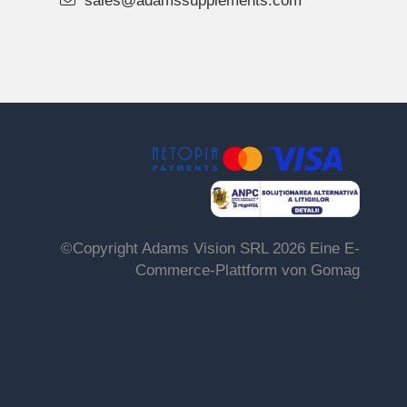
sales@adamssupplements.com
©Copyright Adams Vision SRL 2026
Eine E-
Commerce-Plattform von Gomag