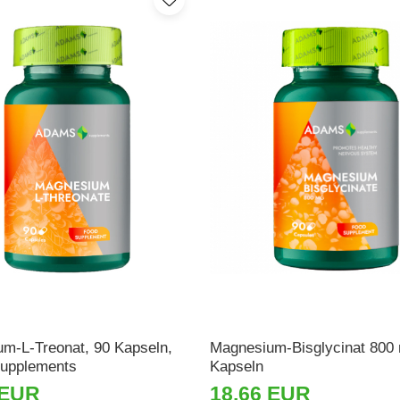
m-L-Treonat, 90 Kapseln,
Magnesium-Bisglycinat 800
upplements
Kapseln
 EUR
18,66 EUR