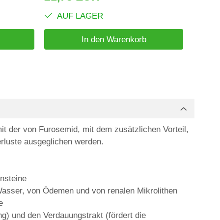
AUF LAGER
AUF
In den Warenkorb
t der von Furosemid, mit dem zusätzlichen Vorteil,
erluste ausgeglichen werden.
ensteine
Wasser, von Ödemen und von renalen Mikrolithen
e
ng) und den Verdauungstrakt (fördert die