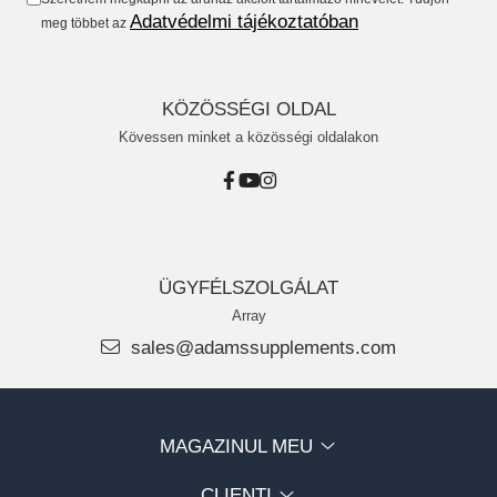
Izomgörcsök
Adatvédelmi tájékoztatóban
meg többet az
BCAA
Izomrendszer
L-arginin
Jólét & Hosszú élet
Egyéb
KÖZÖSSÉGI OLDAL
Keringési rendszer
Kiegészítők
Kövessen minket a közösségi oldalakon
Koleszterin
Shakerek
Flakonok
Könnyű emésztés
Sporttáskák
Memória
Fehérjeszeletek
Menopauza
ÜGYFÉLSZOLGÁLAT
Egyéb rudak
Array
Migrén
sales@adamssupplements.com
Máj- és epe
Májvédő
Méregtelenítés
MAGAZINUL MEU
Okulárok
CLIENTI