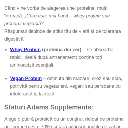
Când vine vorba de alegerea unei proteine, mulți
întreabă:
„Care este mai bună – whey protein sau
proteina vegetală?”
Răspunsul depinde de stilul tău de viață și de toleranța
digestivă:
Whey Protein
(proteina din zer)
– se absoarbe
rapid, ideală după antrenament; conține toți
aminoacizii esențiali.
Vegan Protein
– obținută din mazăre, orez sau soia,
potrivită pentru vegetarieni, vegani sau persoane cu
intoleranță la lactoză.
Sfaturi Adams Supplements:
Alege o pudră proteică cu un conținut ridicat de proteine
per porție (peste 70%) și fără adaosuri inutile de zahăr,