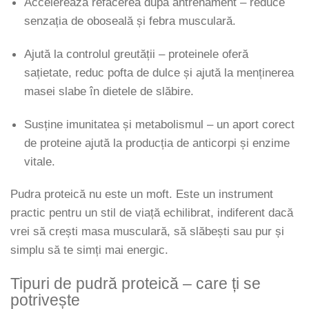
Accelerează refacerea după antrenament – reduce
senzația de oboseală și febra musculară.
Ajută la controlul greutății – proteinele oferă
sațietate, reduc pofta de dulce și ajută la menținerea
masei slabe în dietele de slăbire.
Susține imunitatea și metabolismul – un aport corect
de proteine ajută la producția de anticorpi și enzime
vitale.
Pudra proteică nu este un moft. Este un instrument
practic pentru un stil de viață echilibrat, indiferent dacă
vrei să crești masa musculară, să slăbești sau pur și
simplu să te simți mai energic.
Tipuri de pudră proteică – care ți se
potrivește