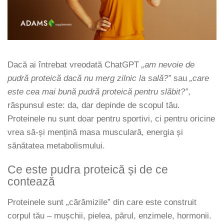
Izomgörcsök
BCAA
Izomrendszer
L-arginin
Jólét & Hosszú élet
Egyéb
Keringési rendszer
Kiegészítők
Dacă ai întrebat vreodată ChatGPT
„am nevoie de
Koleszterin
Shakerek
pudră proteică dacă nu merg zilnic la sală?”
sau
„care
este cea mai bună pudră proteică pentru slăbit?”
,
Flakonok
Könnyű emésztés
răspunsul este: da, dar depinde de scopul tău.
Sporttáskák
Memória
Proteinele nu sunt doar pentru sportivi, ci pentru oricine
Fehérjeszeletek
Menopauza
vrea să-și mențină masa musculară, energia și
Egyéb rudak
sănătatea metabolismului.
Migrén
Máj- és epe
Ce este pudra proteică și de ce
contează
Májvédő
Méregtelenítés
Proteinele sunt „cărămizile” din care este construit
corpul tău – mușchii, pielea, părul, enzimele, hormonii.
Okulárok