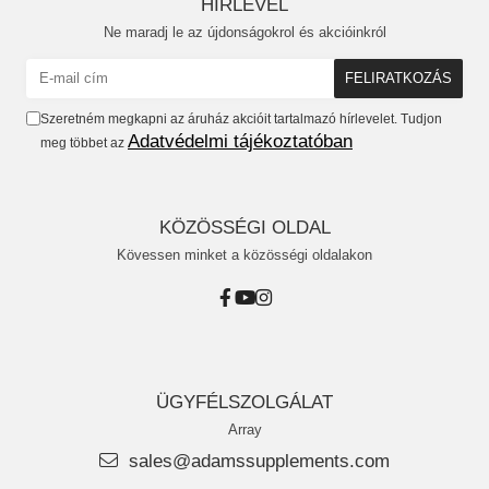
HÍRLEVÉL
Ne maradj le az újdonságokrol és akcióinkról
Szeretném megkapni az áruház akcióit tartalmazó hírlevelet. Tudjon
Adatvédelmi tájékoztatóban
meg többet az
KÖZÖSSÉGI OLDAL
Kövessen minket a közösségi oldalakon
ÜGYFÉLSZOLGÁLAT
Array
sales@adamssupplements.com