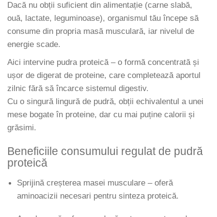
Dacă nu obții suficient din alimentație (carne slabă,
Pajzsmirigy
ouă, lactate, leguminoase), organismul tău începe să
Pattanások
consume din propria masă musculară, iar nivelul de
Potencia
energie scade.
Prosztata
Aici intervine pudra proteică – o formă concentrată și
ușor de digerat de proteine, care completează aportul
Stressz
zilnic fără să încarce sistemul digestiv.
Szívbetegségek
Cu o singură lingură de pudră, obții echivalentul a unei
Termékenység
mese bogate în proteine, dar cu mai puține calorii și
grăsimi.
Vesék
Vizelés
Beneficiile consumului regulat de pudră
proteică
Vérszegénység
Ízületi problémák
Sprijină creșterea masei musculare – oferă
aminoacizii necesari pentru sinteza proteică.
Öregedésgátlás, szépség