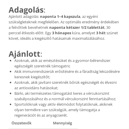
Adagolás
:
Ajánlott adagolás:
naponta 1–4 kapszula
, az egyéni
szükségleteknek megfelelően. Az optimális eredmény érdekében
a felnőttek bevehetnek
naponta kétszer 1/2 tablettát
, 30
perccel étkezés előtt. Egy
3 hónapos
kúra, amelyet
3 hét
szünet
követ, ideális a kiegészítő hatásainak maximalizálásához.
Ajánlott
:
Azoknak, akik az emésztésüket és a gyomor-bélrendszer
egészségét szeretnék támogatni;
Akik immunrendszerük erősítésére és a fáradtság leküzdésére
keresnek kiegészítőt;
Azoknak, akik javítani szeretnék bőrük egészségét és élvezni
az antioxidáns hatásokat;
Bárki, aki természetes támogatást keres a vércukorszint
szabályozásához és a normál vércukorszint fenntartásához;
Sportolóknak vagy aktív életmódot folytatóknak, akiknek
olyan termékre van szükségük, amely támogatja a
regenerációt és az anyagcserét.
Összetevők
Mennyiség