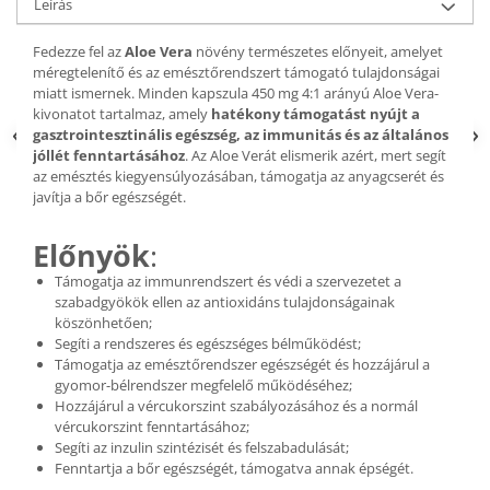
Leírás
Fedezze fel az
Aloe Vera
növény természetes előnyeit, amelyet
méregtelenítő és az emésztőrendszert támogató tulajdonságai
miatt ismernek. Minden kapszula 450 mg 4:1 arányú Aloe Vera-
kivonatot tartalmaz, amely
hatékony támogatást nyújt a
gasztrointesztinális egészség, az immunitás és az általános
jóllét fenntartásához
. Az Aloe Verát elismerik azért, mert segít
az emésztés kiegyensúlyozásában, támogatja az anyagcserét és
javítja a bőr egészségét.
Előnyök
:
Támogatja az immunrendszert és védi a szervezetet a
szabadgyökök ellen az antioxidáns tulajdonságainak
köszönhetően;
Segíti a rendszeres és egészséges bélműködést;
Támogatja az emésztőrendszer egészségét és hozzájárul a
gyomor-bélrendszer megfelelő működéséhez;
Hozzájárul a vércukorszint szabályozásához és a normál
vércukorszint fenntartásához;
Segíti az inzulin szintézisét és felszabadulását;
Fenntartja a bőr egészségét, támogatva annak épségét.