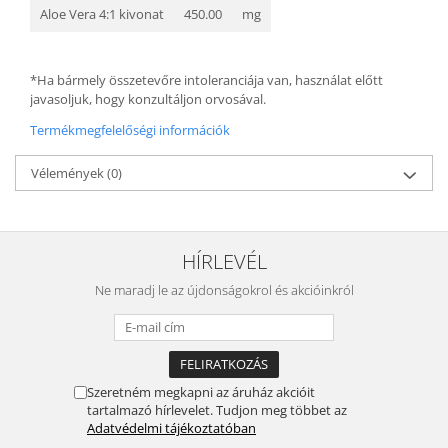
Aloe Vera 4:1 kivonat
450.00
mg
*Ha bármely összetevőre intoleranciája van, használat előtt
javasoljuk, hogy konzultáljon orvosával.
Termékmegfelelőségi információk
Vélemények
(0)
HÍRLEVÉL
Ne maradj le az újdonságokrol és akcióinkról
Szeretném megkapni az áruház akcióit
tartalmazó hírlevelet. Tudjon meg többet az
Adatvédelmi tájékoztatóban