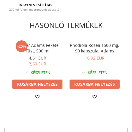
Prosztata
INGYENES SZÁLLÍTÁS
200 lej feletti megrendelések esetén
Stressz
HASONLÓ TERMÉKEK
Szívbetegségek
Termékenység
Vesék
Shaker Adams Fekete
Rhodiola Rosea 1500 mg,
V
-20%
Vizelés
Füst, 500 ml
90 kapszula, Adams
Supplements
4,61 EUR
16,92 EUR
Vérszegénység
3,69 EUR
Ízületi problémák
KÉSZLETEN
KÉSZLETEN
Öregedésgátlás, szépség
KOSÁRBA HELYEZÉS
KOSÁRBA HELYEZÉS