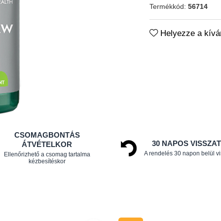
Termékkód:
56714
Helyezze a kíván
CSOMAGBONTÁS
30 NAPOS VISSZA
ÁTVÉTELKOR
A rendelés 30 napon belül v
Ellenőrizhető a csomag tartalma
kézbesítéskor