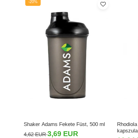
-20%
Pajzsmirigy
Pattanások
Potencia
Prosztata
Stressz
Szívbetegségek
Termékenység
Vesék
Vizelés
Vérszegénység
Ízületi problémák
Shaker Adams Fekete Füst, 500 ml
Rhodiola
Öregedésgátlás, szépség
kapszul
3,69 EUR
4,62 EUR