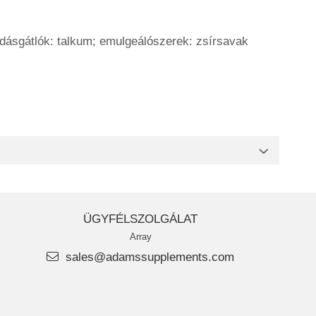
dásgátlók: talkum; emulgeálószerek: zsírsavak
ÜGYFÉLSZOLGÁLAT
Array
sales@adamssupplements.com