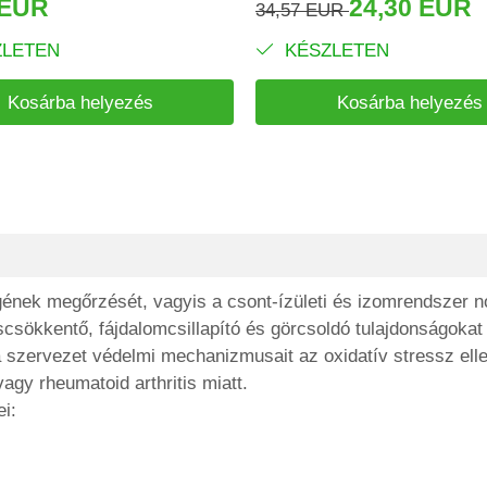
 EUR
24,30 EUR
34,57 EUR
LETEN
KÉSZLETEN
Kosárba helyezés
Kosárba helyezés
égének megőrzését, vagyis a csont-ízületi és izomrendszer 
sökkentő, fájdalomcsillapító és görcsoldó tulajdonságokat b
 a szervezet védelmi mechanizmusait az oxidatív stressz elle
agy rheumatoid arthritis miatt.
i: