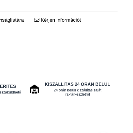
ságlistára
Kérjen információt
KISZÁLLÍTÁS 24 ÓRÁN BELÜL
TÉRÍTÉS
24 órán belüli kiszállítás saját
isszaküldhető
raktárkészletről