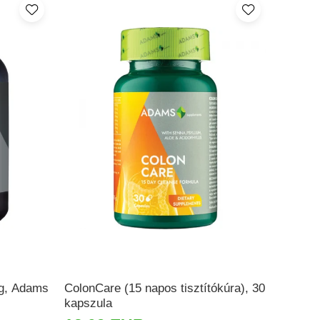
 g, Adams
ColonCare (15 napos tisztítókúra), 30
Detox&
kapszula
Supple