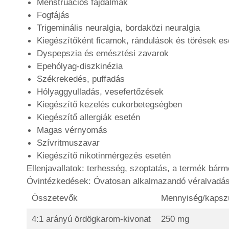
Menstruációs fájdalmak
Fogfájás
Trigeminális neuralgia, bordaközi neuralgia
Kiegészítőként ficamok, rándulások és törések es
Dyspepszia és emésztési zavarok
Epehólyag-diszkinézia
Székrekedés, puffadás
Hólyaggyulladás, vesefertőzések
Kiegészítő kezelés cukorbetegségben
Kiegészítő allergiák esetén
Magas vérnyomás
Szívritmuszavar
Kiegészítő nikotinmérgezés esetén
Ellenjavallatok: terhesség, szoptatás, a termék bár
Óvintézkedések: Óvatosan alkalmazandó véralvadási
Összetevők
Mennyiség/kapsz
4:1 arányú ördögkarom-kivonat
250 mg