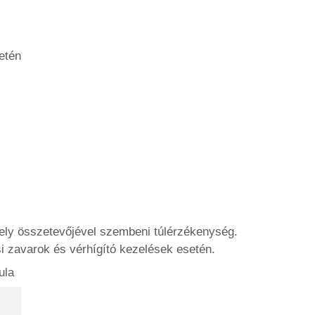
etén
mely összetevőjével szembeni túlérzékenység.
 zavarok és vérhígító kezelések esetén.
ula