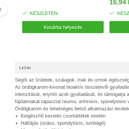
16,94
KÉSZLETEN
KÉSZ
Kosárba helyezés
Leírás
Segíti az ízületek, szalagok, inak és izmok egészs
Az ördögkarom-kivonat bioaktív összetevői gyulladásc
intenzitását, enyhíti azok gyulladását, és támogatja
fájdalmakat tapasztal reuma, arthrosis, spondylosis v
Ördögkarom és lehetséges belső alkalmazási területe
Kiegészítő kezelés csontáttétek esetén
Hátfájás (isiász, spondylózis, lumbágó)