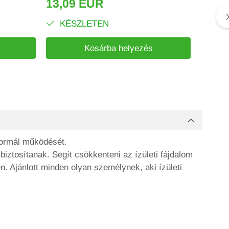
13,09 EUR
6,40
KÉSZLETEN
KÉ
Kosárba helyezés
normál működését.
iztosítanak. Segít csökkenteni az ízületi fájdalom
n. Ajánlott minden olyan személynek, aki ízületi