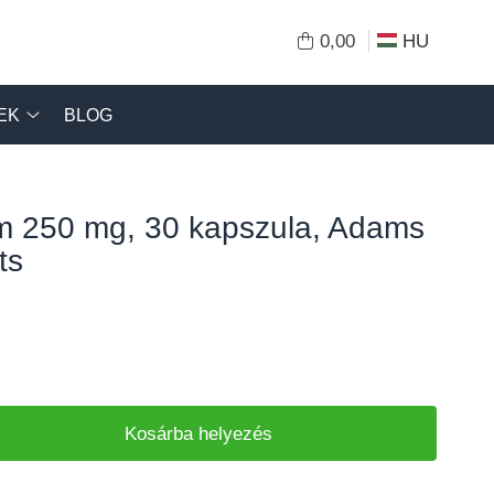
0,00
HU
EK
BLOG
 250 mg, 30 kapszula, Adams
ts
Kosárba helyezés