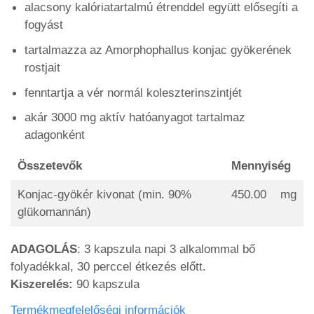
alacsony kalóriatartalmú étrenddel együtt elősegíti a
fogyást
tartalmazza az Amorphophallus konjac gyökerének
rostjait
fenntartja a vér normál koleszterinszintjét
akár 3000 mg aktív hatóanyagot tartalmaz
adagonként
Összetevők
Mennyiség
Konjac-gyökér kivonat (min. 90%
450.00
mg
glükomannán)
ADAGOLÁS
: 3 kapszula napi 3 alkalommal bő
folyadékkal, 30 perccel étkezés előtt.
Kiszerelés:
90 kapszula
Termékmegfelelőségi információk