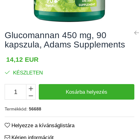
Izomgörcsök
BCAA
Izomrendszer
L-arginin
Jólét & Hosszú élet
Egyéb
Glucomannan 450 mg, 90
Keringési rendszer
Kiegészítők
kapszula, Adams Supplements
Koleszterin
Shakerek
Flakonok
Könnyű emésztés
14,12 EUR
Sporttáskák
Memória
KÉSZLETEN
Fehérjeszeletek
Menopauza
Egyéb rudak
Migrén
Kosárba helyezés
Máj- és epe
Termékkód:
56688
Májvédő
Méregtelenítés
Helyezze a kívánságlistára
Okulárok
Kérjen információt