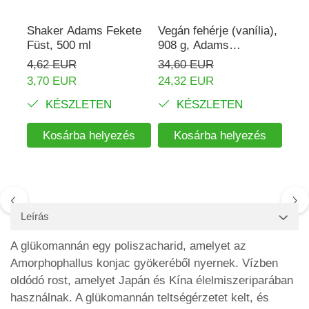
Shaker Adams Fekete
Vegán fehérje (vanília),
Rho
Füst, 500 ml
908 g, Adams
mg,
Supplements
Ada
4,62 EUR
34,60 EUR
16,
3,70 EUR
24,32 EUR
KÉSZLETEN
KÉSZLETEN
Kosárba helyezés
Kosárba helyezés
Leírás
A glükomannán egy poliszacharid, amelyet az
Amorphophallus konjac gyökeréből nyernek. Vízben
oldódó rost, amelyet Japán és Kína élelmiszeriparában
használnak. A glükomannán teltségérzetet kelt, és