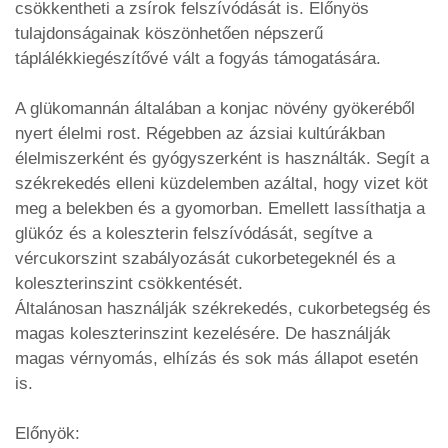
csökkentheti a zsírok felszívódását is. Előnyös
tulajdonságainak köszönhetően népszerű
táplálékkiegészítővé vált a fogyás támogatására.
A glükomannán általában a konjac növény gyökeréből
nyert élelmi rost. Régebben az ázsiai kultúrákban
élelmiszerként és gyógyszerként is használták. Segít a
székrekedés elleni küzdelemben azáltal, hogy vizet köt
meg a belekben és a gyomorban. Emellett lassíthatja a
glükóz és a koleszterin felszívódását, segítve a
vércukorszint szabályozását cukorbetegeknél és a
koleszterinszint csökkentését.
Általánosan használják székrekedés, cukorbetegség és
magas koleszterinszint kezelésére. De használják
magas vérnyomás, elhízás és sok más állapot esetén
is.
Előnyök: