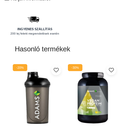
Pajzsmirigy
Pattanások
Potencia
INGYENES SZÁLLÍTÁS
200 lej feletti megrendelések esetén
Prosztata
Stressz
Hasonló termékek
Szívbetegségek
Termékenység
-20%
-30%
Vesék
Vizelés
Vérszegénység
Ízületi problémák
Öregedésgátlás, szépség