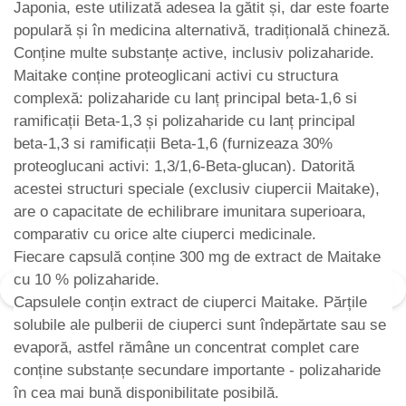
Japonia, este utilizată adesea la gătit și, dar este foarte
populară și în medicina alternativă, tradițională chineză.
Conține multe substanțe active, inclusiv polizaharide.
Maitake conține proteoglicani activi cu structura
complexă: polizaharide cu lanț principal beta-1,6 si
ramificații Beta-1,3 și polizaharide cu lanț principal
beta-1,3 si ramificații Beta-1,6 (furnizeaza 30%
proteoglucani activi: 1,3/1,6-Beta-glucan). Datorită
acestei structuri speciale (exclusiv ciupercii Maitake),
are o capacitate de echilibrare imunitara superioara,
comparativ cu orice alte ciuperci medicinale.
Fiecare capsulă conține 300 mg de extract de Maitake
cu 10 % polizaharide.
Capsulele conțin extract de ciuperci Maitake. Părțile
solubile ale pulberii de ciuperci sunt îndepărtate sau se
evaporă, astfel rămâne un concentrat complet care
conține substanțe secundare importante - polizaharide
în cea mai bună disponibilitate posibilă.