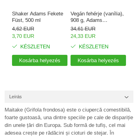
Shaker Adams Fekete
Vegán fehérje (vanília),
Rho
Füst, 500 ml
908 g, Adams
mg,
Supplements
Ada
4,62 EUR
34,61 EUR
16,
3,70 EUR
24,33 EUR
KÉSZLETEN
KÉSZLETEN
Kosárba helyezés
Kosárba helyezés
Leírás
Maitake (Grifola frondosa) este o ciupercă comestibilă,
foarte gustoasă, una dintre speciile pe cale de dispariție
din unele țări din Europa. Sub formă de tufiș, cel mai
adesea crește pe rădăcini și cioturi de stejar. În