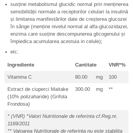
susține metabolismul glucidic normal prin menținerea
sensibilității normale a receptorilor celulari la insulină
și limitarea manifestărilor date de creșterea glucozei
în sânge (menține nivelul normal al alfa-glucozidazei,
enzima care susține descompunerea glicogenului și
împiedica acumularea acestuia in celule);
etc.
Ingrediente
Cantitate
VNR*%
Vitamina C
80.00
mg
100
Extract de ciuperci Maitake
300.00
mg
**
(10% polizaharide) (Grifola
Frondosa)
* (VNR) *Valori Nutritionale de referinta cf.Reg.nr.
1169/2011
** Valoarea Nutritionale de referinta nu este stabilita