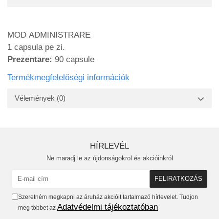
MOD ADMINISTRARE
1 capsula pe zi.
Prezentare:
90 capsule
Termékmegfelelőségi információk
Vélemények
(0)
HÍRLEVÉL
Ne maradj le az újdonságokrol és akcióinkról
Szeretném megkapni az áruház akcióit tartalmazó hírlevelet. Tudjon
Adatvédelmi tájékoztatóban
meg többet az