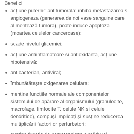
Beneficii
acțiune puternic antitumorală: inhibă metastazarea și
angiogeneza (generarea de noi vase sanguine care
alimentează tumora), poate induce apoptoza
(moartea celulelor canceroase);
scade nivelul glicemiei;
acțiune antiinflamatoare si antioxidanta, acțiune
hipotensivă;
antibacterian, antiviral;
îmbunătățește oxigenarea celulara;
menține funcțiile normale ale componentelor
sistemului de apărare al organismului (granulocite,
macrofage, limfocite T, celule NK si celule
dendritice), compuși implicați și susține reducerea
multiplicării factorilor perturbatori;