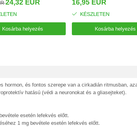
24,32 EUR
16,95 EUR
UR
LETEN
KÉSZLETEN
Kosárba helyezés
Kosárba helyezés
es hormon, és fontos szerepe van a cirkadián ritmusban, az
oprotektív hatású (védi a neuronokat és a gliasejteket).
evétele esetén lefekvés előtt.
séhez 1 mg bevétele esetén lefekvés előtt.