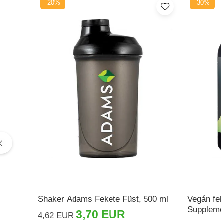
-20%
-30%
Pajzsmirigy
Pattanások
Potencia
Prosztata
Stressz
Szívbetegségek
Termékenység
Vesék
Vizelés
Vérszegénység
Ízületi problémák
Shaker Adams Fekete Füst, 500 ml
Vegán fe
Öregedésgátlás, szépség
Supplem
3,70 EUR
4,62 EUR