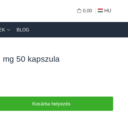
0,00
HU
EK
BLOG
3 mg 50 kapszula
Kosárba helyezés