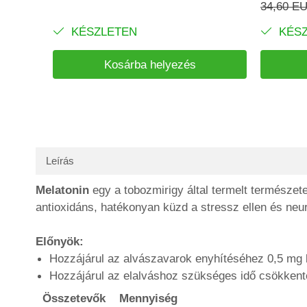
34,60 E
KÉSZLETEN
KÉSZ
Kosárba helyezés
Leírás
Melatonin
egy a tobozmirigy által termelt természet
antioxidáns, hatékonyan küzd a stressz ellen és neur
Előnyök:
Hozzájárul az alvászavarok enyhítéséhez 0,5 mg b
Hozzájárul az elalváshoz szükséges idő csökkenté
Összetevők
Mennyiség