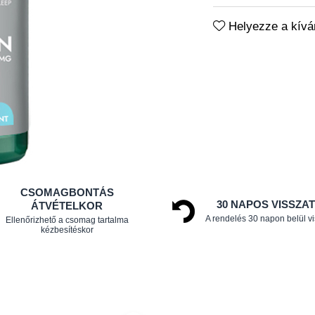
Helyezze a kíván
CSOMAGBONTÁS
30 NAPOS VISSZA
ÁTVÉTELKOR
A rendelés 30 napon belül v
Ellenőrizhető a csomag tartalma
kézbesítéskor