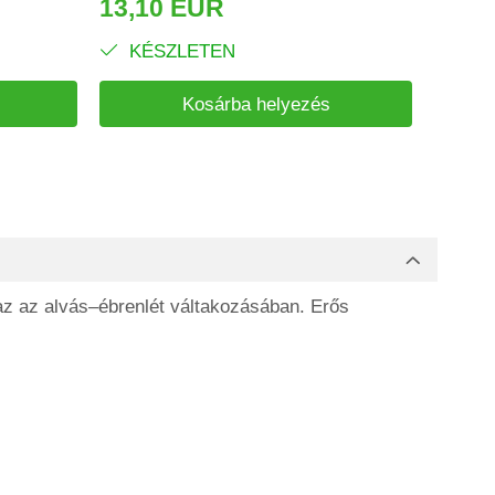
13,10 EUR
6,41
KÉSZLETEN
KÉ
Kosárba helyezés
az az alvás–ébrenlét váltakozásában. Erős