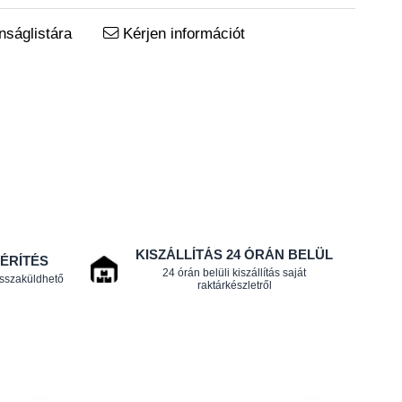
ságlistára
Kérjen információt
KISZÁLLÍTÁS 24 ÓRÁN BELÜL
TÉRÍTÉS
24 órán belüli kiszállítás saját
isszaküldhető
raktárkészletről