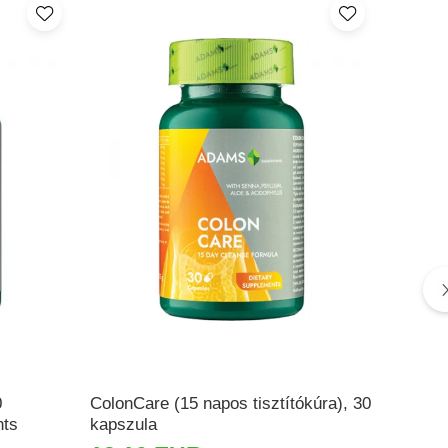
0
ColonCare (15 napos tisztítókúra), 30
Detox&
nts
kapszula
Supple