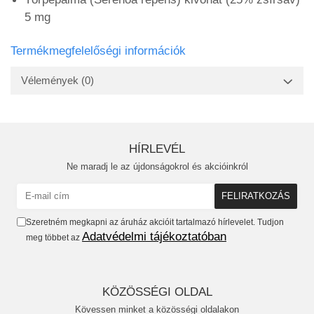
5 mg
Termékmegfelelőségi információk
Vélemények
(0)
HÍRLEVÉL
Ne maradj le az újdonságokrol és akcióinkról
Szeretném megkapni az áruház akcióit tartalmazó hírlevelet. Tudjon
Adatvédelmi tájékoztatóban
meg többet az
KÖZÖSSÉGI OLDAL
Kövessen minket a közösségi oldalakon