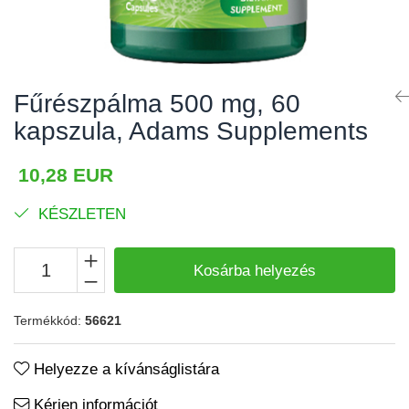
Izomgörcsök
BCAA
Izomrendszer
L-arginin
Jólét & Hosszú élet
Egyéb
Fűrészpálma 500 mg, 60
Keringési rendszer
Kiegészítők
kapszula, Adams Supplements
Koleszterin
Shakerek
Flakonok
Könnyű emésztés
10,28 EUR
Sporttáskák
Memória
KÉSZLETEN
Fehérjeszeletek
Menopauza
Egyéb rudak
Migrén
Kosárba helyezés
Máj- és epe
Termékkód:
56621
Májvédő
Méregtelenítés
Helyezze a kívánságlistára
Okulárok
Kérjen információt