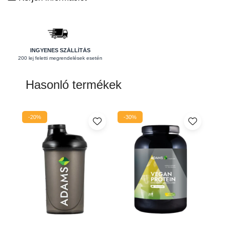
Pajzsmirigy
Pattanások
Potencia
INGYENES SZÁLLÍTÁS
200 lej feletti megrendelések esetén
Prosztata
Stressz
Hasonló termékek
Szívbetegségek
Termékenység
-20%
-30%
Vesék
Vizelés
Vérszegénység
Ízületi problémák
Öregedésgátlás, szépség