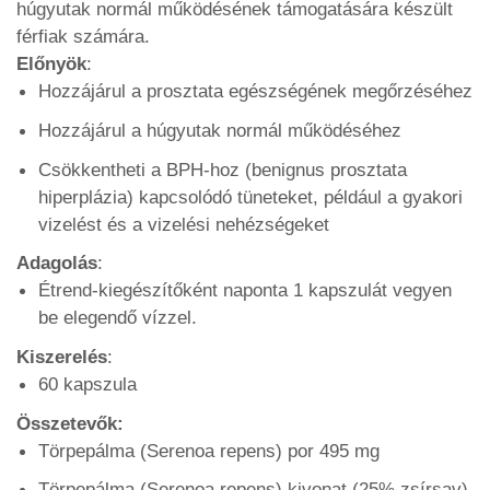
húgyutak normál működésének támogatására készült
férfiak számára.
Előnyök
:
Hozzájárul a prosztata egészségének megőrzéséhez
Hozzájárul a húgyutak normál működéséhez
Csökkentheti a BPH-hoz (benignus prosztata
hiperplázia) kapcsolódó tüneteket, például a gyakori
vizelést és a vizelési nehézségeket
Adagolás
:
Étrend-kiegészítőként naponta 1 kapszulát vegyen
be elegendő vízzel.
Kiszerelés
:
60 kapszula
Összetevők:
Törpepálma (Serenoa repens) por 495 mg
Törpepálma (Serenoa repens) kivonat (25% zsírsav)