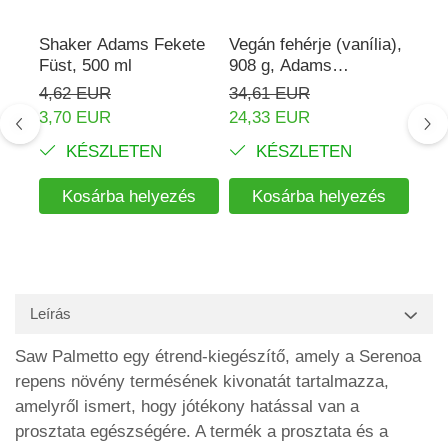
Shaker Adams Fekete
Vegán fehérje (vanília),
Rho
Füst, 500 ml
908 g, Adams
mg,
Supplements
Ada
4,62 EUR
34,61 EUR
16,
3,70 EUR
24,33 EUR
KÉSZLETEN
KÉSZLETEN
Kosárba helyezés
Kosárba helyezés
Leírás
Saw Palmetto egy étrend-kiegészítő, amely a Serenoa
repens növény termésének kivonatát tartalmazza,
amelyről ismert, hogy jótékony hatással van a
prosztata egészségére. A termék a prosztata és a