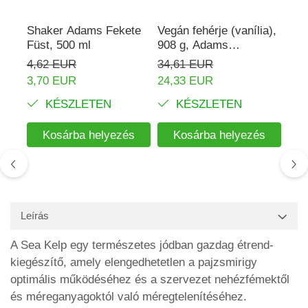
Shaker Adams Fekete
Vegán fehérje (vanília),
Rho
Füst, 500 ml
908 g, Adams
mg,
Supplements
Ada
4,62 EUR
34,61 EUR
16,
3,70 EUR
24,33 EUR
KÉSZLETEN
KÉSZLETEN
Kosárba helyezés
Kosárba helyezés
Leírás
A Sea Kelp egy természetes jódban gazdag étrend-
kiegészítő, amely elengedhetetlen a pajzsmirigy
optimális működéséhez és a szervezet nehézfémektől
és méreganyagoktól való méregtelenítéséhez.