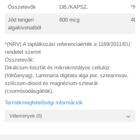
Összetevők
DB./KAPSZ.
*N
Jód tengeri
600 mcg
40
algakivonatból
*(NRV) A táplálkozási referenciaérték a 1169/2011/EU
rendelet szerint
Összetevők:
Dikálcium-foszfát és mikrokristályos cellulóz
(töltőanyag), Laminaria digitata alga por, sztearinsav,
szilícium-dioxid és magnézium-sztearát
(csomósodásgátlók).
Termékmegfelelőségi információk
Vélemények
(0)