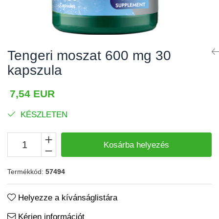
Izomgörcsök
BCAA
Izomrendszer
L-arginin
Jólét & Hosszú élet
Egyéb
Tengeri moszat 600 mg 30
Keringési rendszer
Kiegészítők
kapszula
Koleszterin
Shakerek
Flakonok
Könnyű emésztés
7,54 EUR
Sporttáskák
Memória
KÉSZLETEN
Fehérjeszeletek
Menopauza
Egyéb rudak
Migrén
Kosárba helyezés
Máj- és epe
Termékkód:
57494
Májvédő
Méregtelenítés
Helyezze a kívánságlistára
Okulárok
Kérjen információt