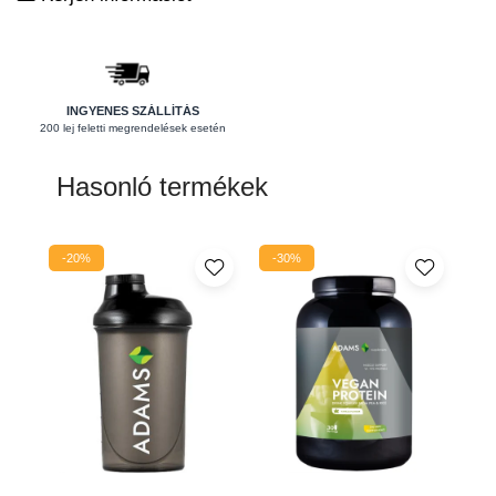
Pajzsmirigy
Pattanások
Potencia
INGYENES SZÁLLÍTÁS
200 lej feletti megrendelések esetén
Prosztata
Stressz
Hasonló termékek
Szívbetegségek
Termékenység
-20%
-30%
Vesék
Vizelés
Vérszegénység
Ízületi problémák
Öregedésgátlás, szépség