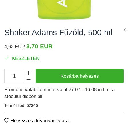
Izomgörcsök
BCAA
Izomrendszer
L-arginin
Jólét & Hosszú élet
Egyéb
Shaker Adams Fűzöld, 500 ml
Keringési rendszer
Kiegészítők
Koleszterin
Shakerek
3,70 EUR
4,62 EUR
Flakonok
Könnyű emésztés
KÉSZLETEN
Sporttáskák
Memória
Fehérjeszeletek
Menopauza
Kosárba helyezés
Egyéb rudak
Migrén
Promotie valabila in intervalul 27.07 - 16.08 in limita
Máj- és epe
stocului disponibil.
Májvédő
Termékkód:
57245
Méregtelenítés
Helyezze a kívánságlistára
Okulárok