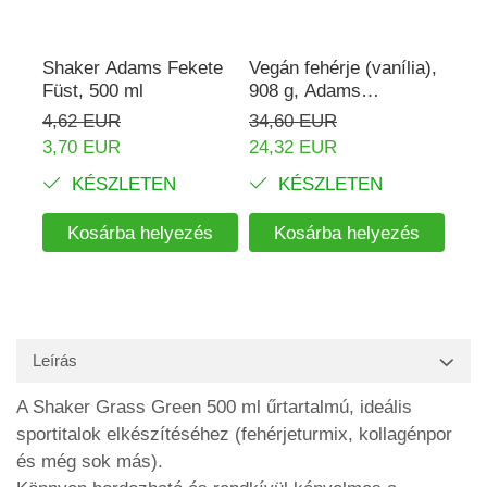
Shaker Adams Fekete
Vegán fehérje (vanília),
Rho
Füst, 500 ml
908 g, Adams
mg,
Supplements
Ada
4,62 EUR
34,60 EUR
16,
3,70 EUR
24,32 EUR
KÉSZLETEN
KÉSZLETEN
Kosárba helyezés
Kosárba helyezés
Leírás
A Shaker Grass Green 500 ml űrtartalmú, ideális
sportitalok elkészítéséhez (fehérjeturmix, kollagénpor
és még sok más).