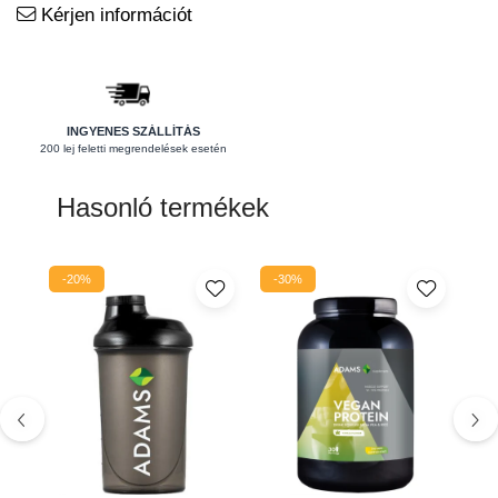
Kérjen információt
Pajzsmirigy
Pattanások
Potencia
INGYENES SZÁLLÍTÁS
Prosztata
200 lej feletti megrendelések esetén
Stressz
Hasonló termékek
Szívbetegségek
Termékenység
-20%
-30%
Vesék
Vizelés
Vérszegénység
Ízületi problémák
Öregedésgátlás, szépség