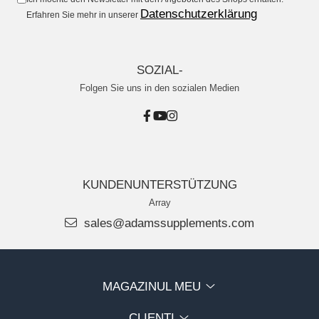
Haare, Haut und Nägel
Datenschutzerklärung
Erfahren Sie mehr in unserer
BCAA
Hepatobiliär
L-Arginin
Herzerkrankungen
Sonstiges
SOZIAL-
Hormonstörungen
Zubehör
Folgen Sie uns in den sozialen Medien
Immunität
Shaker
Flakons
Knochensystem
Sporttaschen
Kreislaufsystem
Proteinriegel
Leberschutz
KUNDENUNTERSTÜTZUNG
Andere Riegel
Array
Leichte Verdauung
sales@adamssupplements.com
Migräne
Muskelkrämpfe
Muskelsystem
MAGAZINUL MEU
Nervensystem
CLIENTI