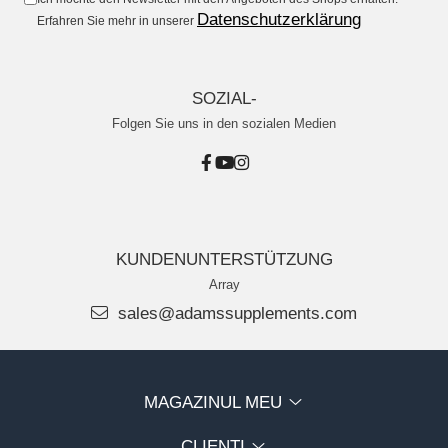
Haare, Haut und Nägel
Datenschutzerklärung
Erfahren Sie mehr in unserer
BCAA
Hepatobiliär
L-Arginin
Herzerkrankungen
Sonstiges
SOZIAL-
Hormonstörungen
Zubehör
Folgen Sie uns in den sozialen Medien
Immunität
Shaker
Flakons
Knochensystem
Sporttaschen
Kreislaufsystem
Proteinriegel
Leberschutz
KUNDENUNTERSTÜTZUNG
Andere Riegel
Array
Leichte Verdauung
sales@adamssupplements.com
Migräne
Muskelkrämpfe
Muskelsystem
MAGAZINUL MEU
Nervensystem
CLIENTI