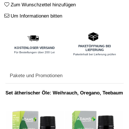
Zum Wunschzettel hinzufügen
Nieren
Okulare
Um Informationen bitten
Potenz
Prostata
Schilddrüse
PAKETÖFFNUNG BEI
KOSTENLOSER VERSAND
LIEFERUNG
Für Bestellungen über 200 Lei
Paketinhalt bei Lieferung prüfen
Schlaf
Speicher
Pakete und Promotionen
Stress
Urinieren
Set ätherischer Öle: Weihrauch, Oregano, Teebaum
Verdauung
Wechseljahre
Wohlbefinden & Langlebigkeit