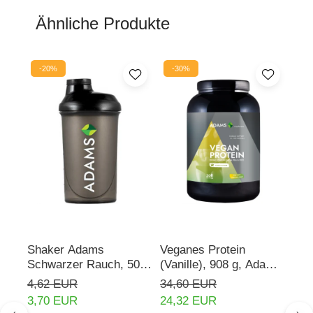
Ähnliche Produkte
-20%
-30%
Shaker Adams
Veganes Protein
Rho
Schwarzer Rauch, 500
(Vanille), 908 g, Adams
mg,
ml
Supplements
Sup
4,62 EUR
34,60 EUR
16,
3,70 EUR
24,32 EUR