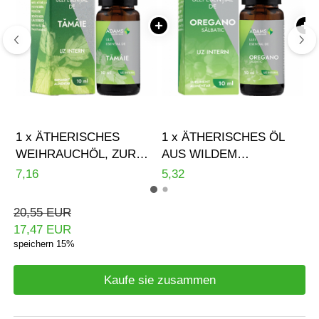
1 x ÄTHERISCHES
1 x ÄTHERISCHES ÖL
1
WEIHRAUCHÖL, ZUR
AUS WILDEM
T
INNERLICHEN
OREGANO, ZUR
I
7,16
5,32
5,
ANWENDUNG, 10 ML,
INNEREN ANWENDUNG,
1
ADAMS SUPPLEMENTS
10 ML, ADAMS
S
20,55 EUR
SUPPLEMENTS
17,47 EUR
speichern 15%
Kaufe sie zusammen