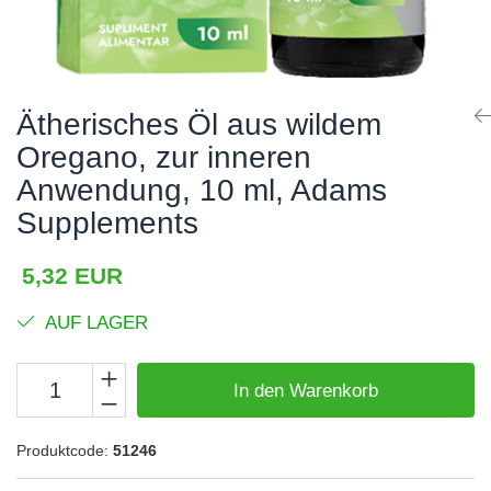
Haare, Haut und Nägel
BCAA
Hepatobiliär
L-Arginin
Herzerkrankungen
Sonstiges
Ätherisches Öl aus wildem
Hormonstörungen
Zubehör
Oregano, zur inneren
Immunität
Shaker
Anwendung, 10 ml, Adams
Flakons
Knochensystem
Supplements
Sporttaschen
Kreislaufsystem
Proteinriegel
5,32 EUR
Leberschutz
Andere Riegel
Leichte Verdauung
AUF LAGER
Migräne
In den Warenkorb
Muskelkrämpfe
Muskelsystem
Produktcode:
51246
Nervensystem