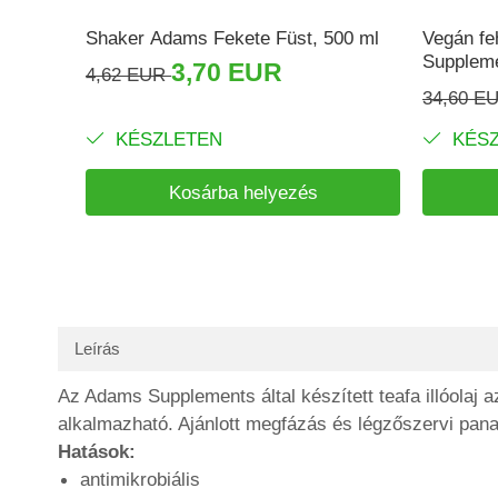
Shaker Adams Fekete Füst, 500 ml
Vegán fe
Supplem
3,70 EUR
4,62 EUR
34,60 E
KÉSZLETEN
KÉSZ
Kosárba helyezés
Leírás
Az Adams Supplements által készített teafa illóolaj 
alkalmazható. Ajánlott megfázás és légzőszervi pan
Hatások:
antimikrobiális