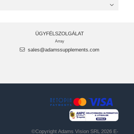
ÜGYFÉLSZOLGÁLAT
Array
sales@adamssupplements.com
©Copyright Adams Vision SRL 2026
E-