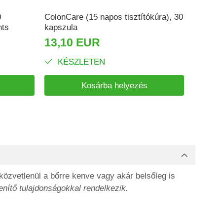
0
ColonCare (15 napos tisztítókúra), 30
Detox&
nts
kapszula
Supple
13,10 EUR
6,41
KÉSZLETEN
KÉ
Kosárba helyezés
 közvetlenül a bőrre kenve vagy akár belsőleg is
enítő tulajdonságokkal rendelkezik.