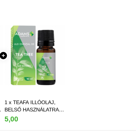
1 x TEAFA ILLÓOLAJ,
S
BELSŐ HASZNÁLATRA,
10 ML, ADAMS
5,00
SUPPLEMENTS