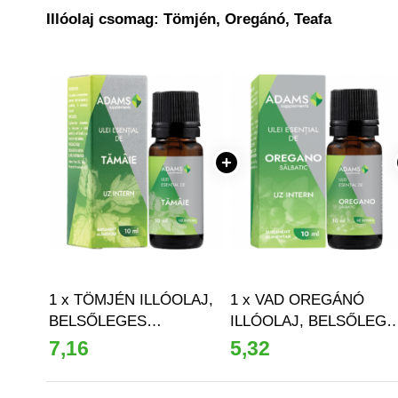
Pajzsmirigy
Illóolaj csomag: Tömjén, Oregánó, Teafa
Pattanások
Potencia
Prosztata
Stressz
Szívbetegségek
Termékenység
Vesék
Vizelés
Vérszegénység
1 x TÖMJÉN ILLÓOLAJ,
1 x VAD OREGÁNÓ
BELSŐLEGES
ILLÓOLAJ, BELSŐLEGE
Ízületi problémák
HASZNÁLATRA, 10 ML,
HASZNÁLATRA, 10 ML,
7,16
5,32
Öregedésgátlás, szépség
ADAMS SUPPLEMENTS
ADAMS SUPPLEMENTS