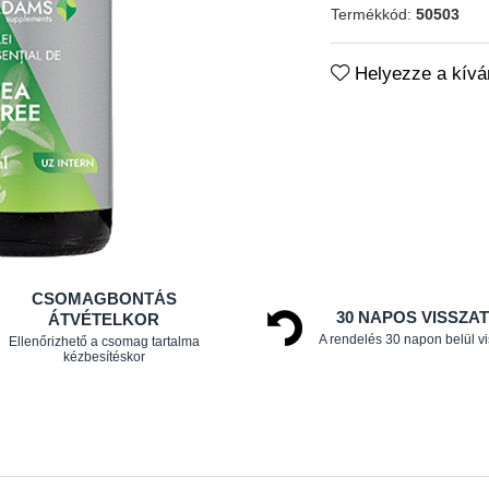
Termékkód:
50503
Helyezze a kíván
CSOMAGBONTÁS
30 NAPOS VISSZA
ÁTVÉTELKOR
A rendelés 30 napon belül v
Ellenőrizhető a csomag tartalma
kézbesítéskor