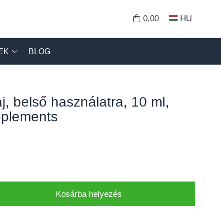
0,00
HU
EK
BLOG
aj, belső használatra, 10 ml,
plements
Kosárba helyezés