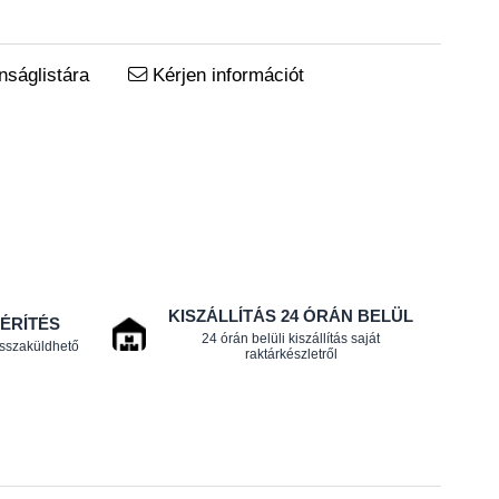
ságlistára
Kérjen információt
KISZÁLLÍTÁS 24 ÓRÁN BELÜL
TÉRÍTÉS
24 órán belüli kiszállítás saját
isszaküldhető
raktárkészletről