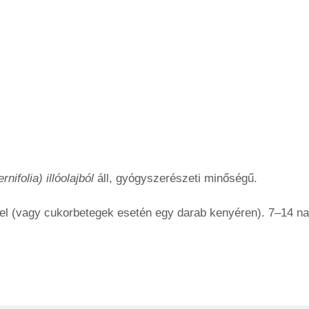
nifolia) illóolajból
áll, gyógyszerészeti minőségű.
zel (vagy cukorbetegek esetén egy darab kenyéren). 7–14 n