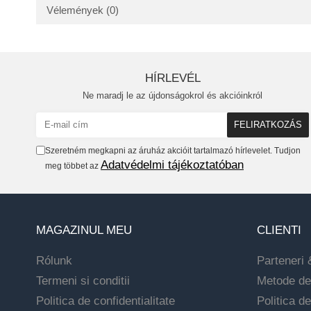
Vélemények
(0)
HÍRLEVÉL
Ne maradj le az újdonságokrol és akcióinkról
Szeretném megkapni az áruház akcióit tartalmazó hírlevelet. Tudjon
Adatvédelmi tájékoztatóban
meg többet az
MAGAZINUL MEU
CLIENTI
Rólunk
Parteneri 
Termeni si conditii
Metode de
Politica de confidentialitate
Politica de