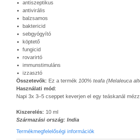
antiszeptikus
antivirális
balzsamos
baktericid
sebgyógyító
köptető
fungicid
rovarirtó
immunstimuláns
izzasztó
Összetevők:
Ez a termék
100% teafa (Melaleuca alter
Használati mód
:
Napi 3x 3–5 cseppet keverjen el egy teáskanál méz
Kiszerelés:
10 ml
Származási ország: India
Termékmegfelelőségi információk