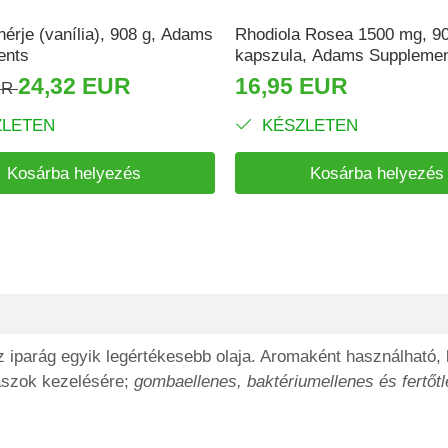
hérje (vanília), 908 g, Adams
Rhodiola Rosea 1500 mg, 9
ents
kapszula, Adams Suppleme
24,32 EUR
16,95 EUR
UR
LETEN
KÉSZLETEN
Kosárba helyezés
Kosárba helyezés
az iparág egyik legértékesebb olaja. Aromaként használható,
aszok kezelésére;
gombaellenes, baktériumellenes és fertőtl