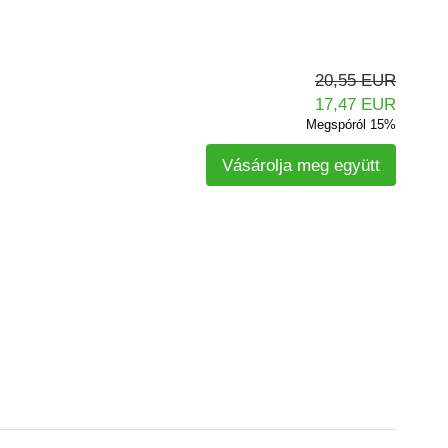
20,55 EUR
17,47 EUR
Megspóról 15%
Vásárolja meg együtt