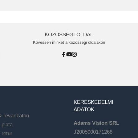
KÖZÖSSÉGI OLDAL
Kövessen minket a közösségi oldalakon
KERESKEDELMI
ADATOK
& revanzatori
Adams Vision SRL
 plata
J2005000171268
 retur