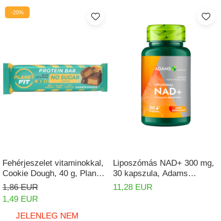
-20%
Fehérjeszelet vitaminokkal,
Liposzómás NAD+ 300 mg,
Cookie Dough, 40 g, Planet
30 kapszula, Adams
Fit
Supplements
1,86 EUR
11,28 EUR
1,49 EUR
JELENLEG NEM