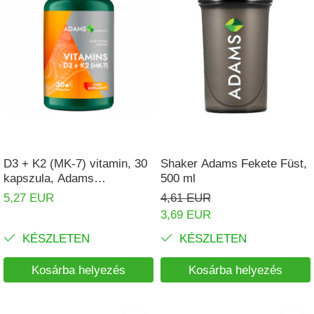
D3 + K2 (MK-7) vitamin, 30
Shaker Adams Fekete Füst,
kapszula, Adams
500 ml
Supplements
5,27 EUR
4,61 EUR
3,69 EUR
KÉSZLETEN
KÉSZLETEN
Kosárba helyezés
Kosárba helyezés