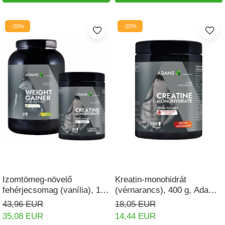
-20%
-20%
Izomtömeg-növelő
Kreatin-monohidrát
fehérjecsomag (vanília), 1,5
(vérnarancs), 400 g, Adams
kg + kreatin
Supplements
43,96 EUR
18,05 EUR
35,08 EUR
14,44 EUR