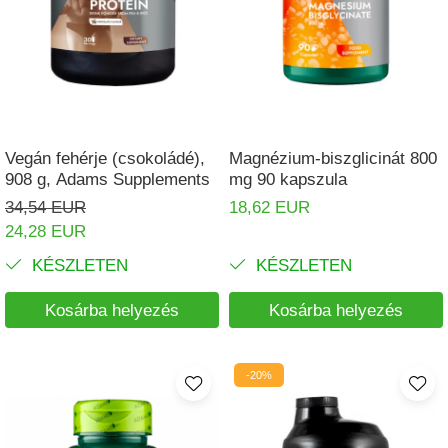
Pajzsmirigy
Pattanások
Potencia
Prosztata
Vegán fehérje (csokoládé),
Magnézium-biszglicinát 800
Stressz
908 g, Adams Supplements
mg 90 kapszula
Szívbetegségek
34,54 EUR
18,62 EUR
Termékenység
24,28 EUR
Vesék
KÉSZLETEN
KÉSZLETEN
Vizelés
Kosárba helyezés
Kosárba helyezés
Vérszegénység
Ízületi problémák
-20%
Öregedésgátlás, szépség