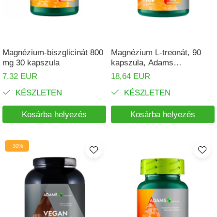
Izomgörcsök
BCAA
Izomrendszer
L-arginin
Jólét & Hosszú élet
Egyéb
Magnézium-biszglicinát 800
Magnézium L-treonát, 90
Keringési rendszer
Kiegészítők
mg 30 kapszula
kapszula, Adams
Supplements
Koleszterin
Shakerek
7,32 EUR
18,64 EUR
Flakonok
Könnyű emésztés
KÉSZLETEN
KÉSZLETEN
Sporttáskák
Memória
Kosárba helyezés
Kosárba helyezés
Fehérjeszeletek
Menopauza
Egyéb rudak
Migrén
-30%
Máj- és epe
Májvédő
Méregtelenítés
Okulárok