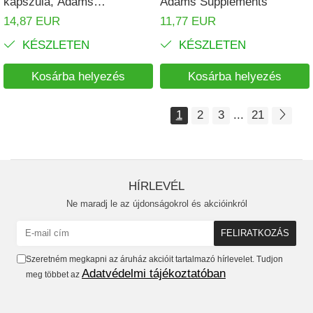
kapszula, Adams
Adams Supplements
Supplements
14,87 EUR
11,77 EUR
KÉSZLETEN
KÉSZLETEN
Kosárba helyezés
Kosárba helyezés
1
2
3
...
21
HÍRLEVÉL
Ne maradj le az újdonságokrol és akcióinkról
Szeretném megkapni az áruház akcióit tartalmazó hírlevelet. Tudjon
Adatvédelmi tájékoztatóban
meg többet az