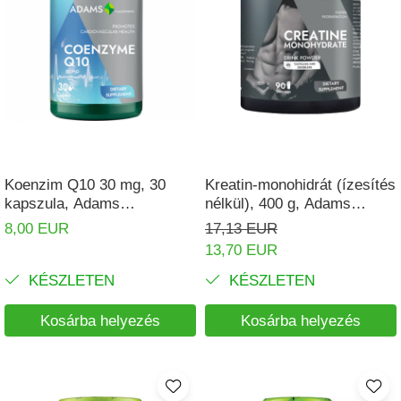
Koenzim Q10 30 mg, 30
Kreatin-monohidrát (ízesítés
kapszula, Adams
nélkül), 400 g, Adams
Supplements
Supplements
8,00 EUR
17,13 EUR
13,70 EUR
KÉSZLETEN
KÉSZLETEN
Kosárba helyezés
Kosárba helyezés