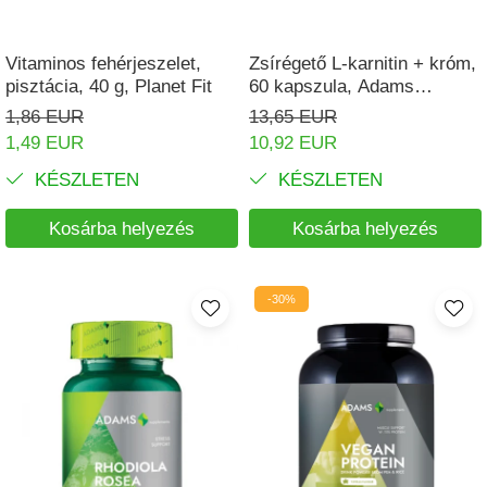
Vitaminos fehérjeszelet,
Zsírégető L-karnitin + króm,
pisztácia, 40 g, Planet Fit
60 kapszula, Adams
Supplements
1,86 EUR
13,65 EUR
1,49 EUR
10,92 EUR
KÉSZLETEN
KÉSZLETEN
Kosárba helyezés
Kosárba helyezés
-30%