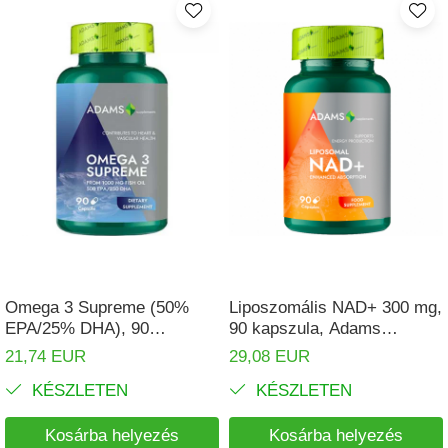
Omega 3 Supreme (50%
Liposzomális NAD+ 300 mg,
EPA/25% DHA), 90
90 kapszula, Adams
kapszula, Adams
Supplements
21,74 EUR
29,08 EUR
Supplements
KÉSZLETEN
KÉSZLETEN
Kosárba helyezés
Kosárba helyezés