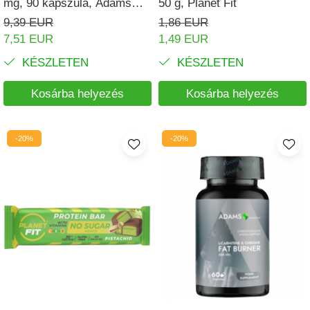
mg, 90 kapszula, Adams
50 g, Planet Fit
Supplements
9,39 EUR
1,86 EUR
7,51 EUR
1,49 EUR
KÉSZLETEN
KÉSZLETEN
Kosárba helyezés
Kosárba helyezés
-20%
-20%